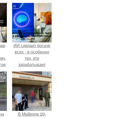
вки
ИИ сделает богаче
всех - и особенно
му,
тех, кто
гое
зарабатывает
меньше всего.
сь
за.
на
B Мaйкопе 20-