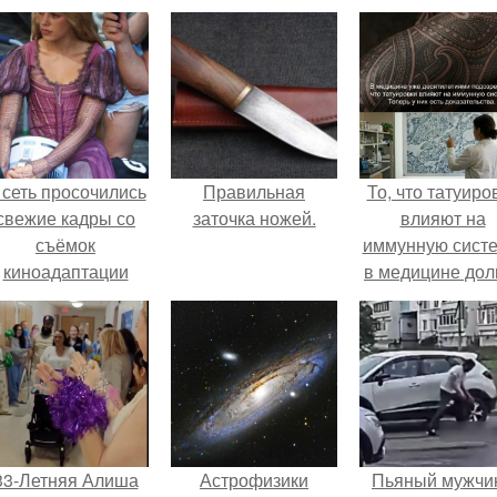
 сеть просочились
Правильная
То, что татуиро
свежие кадры со
заточка ножей.
влияют на
съёмок
иммунную систе
киноадаптации
в медицине дол
Рапунцель", и всё
время
внимание
рассматривало
моментально
лишь как гипоте
оказалось
риковано к Тиган
крофт.
33-Летняя Алиша
Астрофизики
Пьяный мужчи