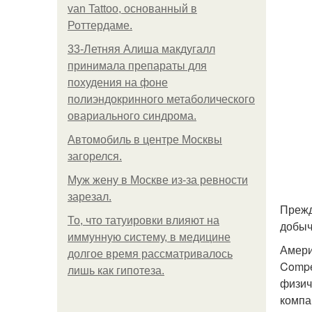
van Tattoo, основанный в
Роттердаме.
33-Летняя Алиша макдугалл
принимала препараты для
похудения на фоне
полиэндокринного метаболического
овариального синдрома.
Автомобиль в центре Москвы
загорелся.
Mуж жену в Москве из-за ревности
зарезал.
Прежд
То, что татуировки влияют на
добыч
иммунную систему, в медицине
Амери
долгое время рассматривалось
Compe
лишь как гипотеза.
физич
компа