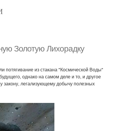
И
ную Золотую Лихорадку
ли потягивание из стакана "Космической Воды"
удущего, однако на самом деле и то, и другое
му закону, легализующему добычу полезных