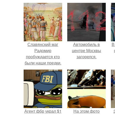
Славянский маг
Автомобиль в
В
Радомир
центре Москвы
пробуждается кто
загорелся.
были наши предки.
Кем были наши
"
предки?
п
Агент фбр украл $1
На этом фото