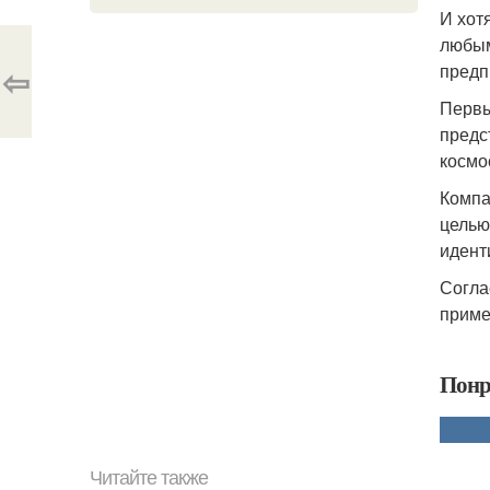
И хот
любым
⇦
предп
Первы
предс
космо
Компа
целью
идент
Согла
приме
Понр
Читайте также