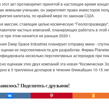
я этот акт противоречит принятой в настоящее время конц
и земными учеными, он закрепляет право инвесторов полу
риятия капитала, по крайней мере по законам США.
е миссии, ставящие целью космическую "Геологоразведку", 
тавители частных компаний, планирующих работать в этой
се при этом начнется не раньше 2020 г.
ния Deep Space Industries планирует отправку мини - спутн
 оценки их перспективности для разработки. Фирма Planetar
ифицировала несколько перспективных астероидов при пом
сно оценкам этих двух компаний эта новая "Космическая З
рно в 3 триллиона долларов в течение ближайших 10-15 лет
авилось? Поделитесь с друзьями!