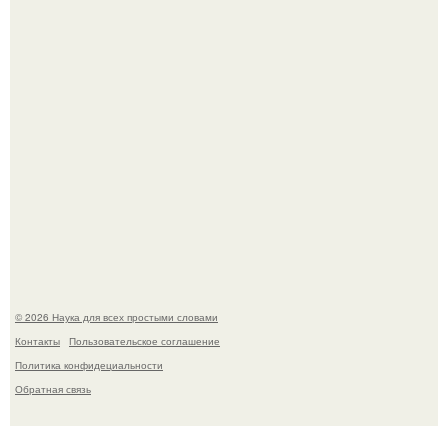
История земли: легенды о двух солнцах.
Пьяный мужчина детей из-за их национальности в
Набережных челнах избил.
© 2026 Наука для всех простыми словами
Контакты
Пользовательское соглашение
Политика конфидециальности
Обратная связь