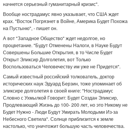
начнется серьезный гуманитарный кризис".
Вообще нострадамус явно указывает, что США ждет
крах. "Восток Погрязнет в Войне, Америка Будет Похожа
на Пустыню", - пишет он.
А вот "Западное Общество" ждет недолгое, но
процветание. "Будут Отменены Налоги, в Науке Будут
Совершены Большие Открытия, в то Числе Будет
Открыт Эликсир Долголетия, вот Только
Воспользоваться Человечеству им уже не Придется".
Самый известный российский толкователь, доктор
исторических наук Эдуард Берзин, тоже упоминает об
эликсире долголетия в своей книге: "Нострадамус
Словно с Ухмылкой Говорит: Будет Создан Эликсир,
Продлевающий Жизнь до 100- 200 лет, но это Никому не
Будет Нужно - Люди Будут Умирать Молодыми Из-за
Небесного Светила". Солнце приблизится к земле
настолько, что уничтожит большую часть человечества.