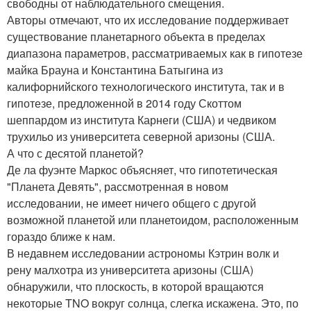
свободны от наблюдательного смещения.
Авторы отмечают, что их исследование поддерживает
существование планетарного объекта в пределах
диапазона параметров, рассматриваемых как в гипотезе
майка Брауна и Константина Батыгина из
калифорнийского технологического института, так и в
гипотезе, предложенной в 2014 году Скоттом
шеппардом из института Карнеги (США) и чедвиком
трухильо из университета северной аризоны (США.
А что с десятой планетой?
Де ла фуэнте Маркос объясняет, что гипотетическая
"Планета Девять", рассмотренная в новом
исследовании, не имеет ничего общего с другой
возможной планетой или планетоидом, расположенным
гораздо ближе к нам.
В недавнем исследовании астрономы Кэтрин волк и
рену малхотра из университета аризоны (США)
обнаружили, что плоскость, в которой вращаются
некоторые TNO вокруг солнца, слегка искажена. Это, по