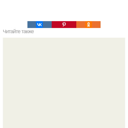
Читайте также
Зверства ЧЕЧЕНЦЕВ. Зверства чеченских боевиков во
время первой чеченской.