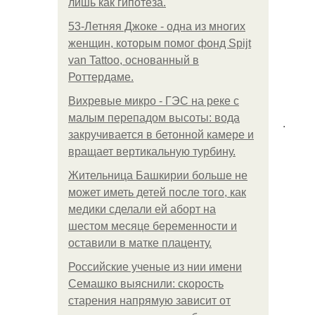
лишь как гипотеза.
53-Летняя Джоке - одна из многих
женщин, которым помог фонд Spijt
van Tattoo, основанный в
Роттердаме.
Вихревые микро - ГЭС на реке с
малым перепадом высоты: вода
.
закручивается в бетонной камере и
вращает вертикальную турбину.
Жительница Башкирии больше не
может иметь детей после того, как
медики сделали ей аборт на
шестом месяце беременности и
оставили в матке плаценту.
Российские ученые из нии имени
Семашко выяснили: скорость
старения напрямую зависит от