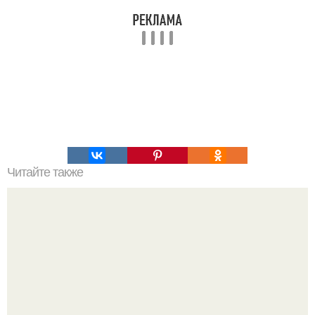
Читайте также
Это невероятное фото было сделано в чернобыле 24