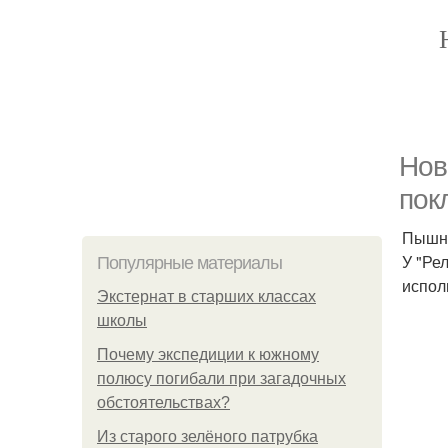
Нов
пок
Пышны
У "Ре
Популярные материалы
испол
Экстернат в старших классах
школы
Почему экспедиции к южному
полюсу погибали при загадочных
обстоятельствах?
Из старого зелёного патрубка