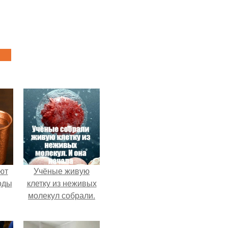
ют
Учёные живую
оды
клетку из неживых
молекул собрали.