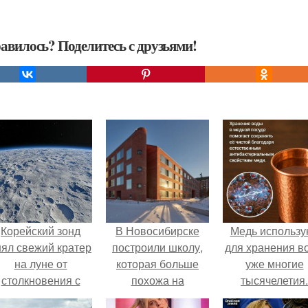
авилось? Поделитесь с друзьями!
Корейский зонд
В Новосибирске
Медь использу
нял свежий кратер
построили школу,
для хранения в
на луне от
которая больше
уже многие
столкновения с
похожа на
тысячелетия.
бломком Falcon 9.
американский