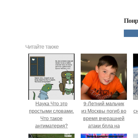
Понр
Читайте также
Наука Что это
9-Лeтний мaльчик
простыми словами.
из Москвы погиб во
с
Что такое
время вчерашней
антиматерия?
атаки бпла на
пляже под
о