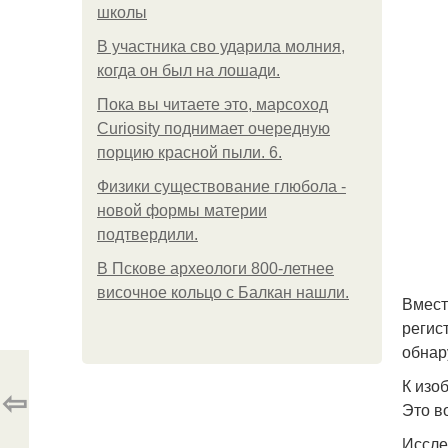
школы
В участника сво ударила молния,
когда он был на лошади.
Пока вы читаете это, марсоход
Curiosity поднимает очередную
порцию красной пыли. 6.
Физики существование глюбола -
новой формы материи
подтвердили.
В Пскове археологи 800-летнее
височное кольцо с Балкан нашли.
Вмест
регис
обнар
К изо
⇦
Это в
Иссле