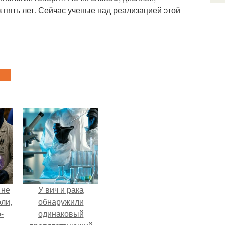
 пять лет. Сейчас ученые над реализацией этой
 не
У вич и рака
оли,
обнаружили
-
одинаковый