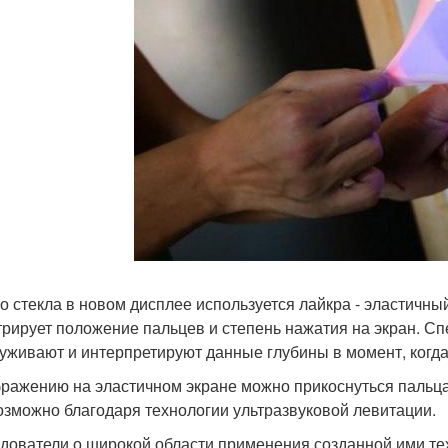
о стекла в новом дисплее используется лайкра - эластичны
трирует положение пальцев и степень нажатия на экран. 
уживают и интерпретируют данные глубины в момент, когда 
бражению на эластичном экране можно прикоснуться пальцам
озможно благодаря технологии ультразвуковой левитации.
дователи о широкой области применения созданной ими тех