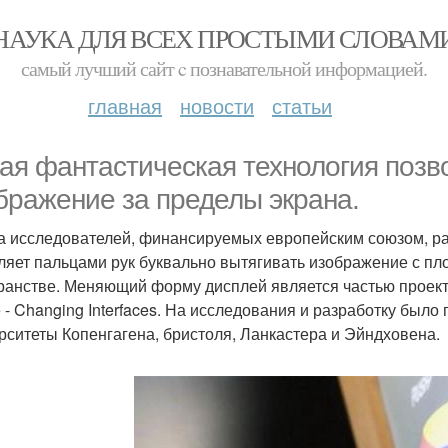
НАУКА ДЛЯ ВСЕХ ПРОСТЫМИ СЛОВАМ
самый лучший сайт c познавательной информацией.
главная
новости
статьи
ая фантастическая технология позв
бражение за пределы экрана.
а исследователей, финансируемых европейским союзом, ра
ляет пальцами рук буквально вытягивать изображение с пло
ранстве. Меняющий форму дисплей является частью проекта п
 - Changing Interfaces. На исследования и разработку было
рситеты Копенгагена, бристоля, Ланкастера и Эйндховена.