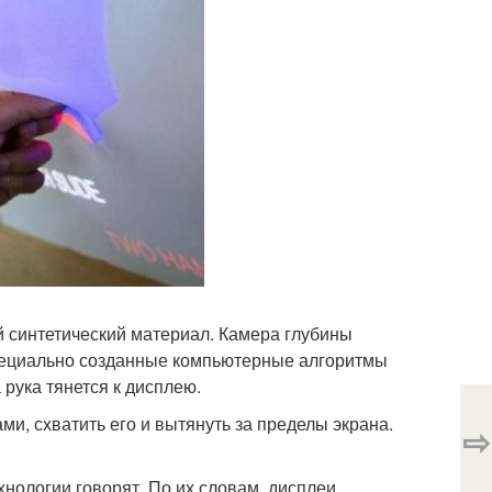
й синтетический материал. Камера глубины
Специально созданные компьютерные алгоритмы
рука тянется к дисплею.
и, схватить его и вытянуть за пределы экрана.
⇨
нологии говорят. По их словам, дисплеи,