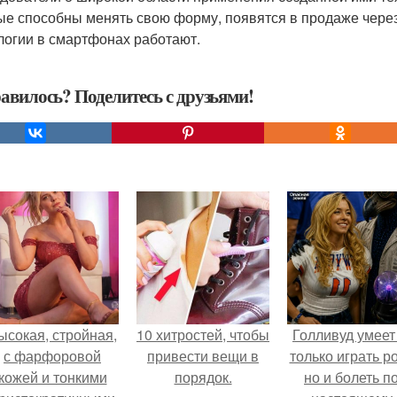
ые способны менять свою форму, появятся в продаже через
логии в смартфонах работают.
авилось? Поделитесь с друзьями!
ысокая, стройная,
10 хитростей, чтобы
Голливуд умеет
с фарфоровой
привести вещи в
только играть р
кожей и тонкими
порядок.
но и болеть по