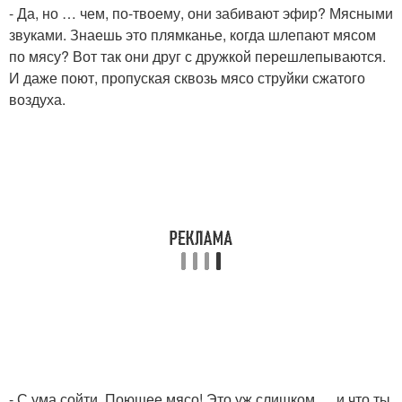
- Да, но … чем, по-твоему, они забивают эфир? Мясными
звуками. Знаешь это плямканье, когда шлепают мясом
по мясу? Вот так они друг с дружкой перешлепываются.
И даже поют, пропуская сквозь мясо струйки сжатого
воздуха.
- С ума сойти. Поющее мясо! Это уж слишком … и что ты