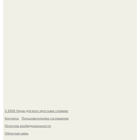
Голливуд умеет не только играть роли, но и болеть по-
настоящему.
В участника сво ударила молния, когда он был на
лошади.
© 2026 Наука для всех простыми словами
Контакты
Пользовательское соглашение
Политика конфидециальности
Обратная связь