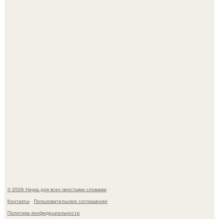
В России создали первый плазменный двигатель на
криптоне.
У вич и рака обнаружили одинаковый препятствующий
лечению механизм.
© 2026 Наука для всех простыми словами
Контакты
Пользовательское соглашение
Политика конфидециальности