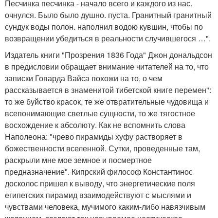
Песчинка песчинка - начало всего и каждого из нас.
очнулся. Было было душно. пуста. Гранитный гранитный
сундук воды полон. наполнил водою кувшин, чтобы по
возвращении убедиться в реальности случившегося …".
Издатель книги "Прозрения 1836 Года" Джон дональдсон
в предисловии обращает внимание читателей на то, что
записки Говарда Вайса похожи на то, о чем
рассказывается в знаменитой тибетской книге перемен":
то же буйство красок, те же отвратительные чудовища и
всепонимающие светлые сущности, то же тягостное
восхождение к абсолюту. Как не вспомнить слова
Наполеона: "чрево пирамиды хуфу растворяет в
божественности вселенной. Сутки, проведенные там,
раскрыли мне мое земное и посмертное
предназначение". Кипрский философ Константинос
досколос пришел к выводу, что энергетические поля
египетских пирамид взаимодействуют с мыслями и
чувствами человека, мучимого каким-либо навязчивым