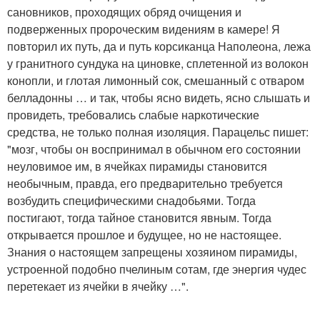
сановников, проходящих обряд очищения и
подверженных пророческим видениям в камере! Я
повторил их путь, да и путь корсиканца Наполеона, лежа
у гранитного сундука на циновке, сплетенной из волокон
конопли, и глотая лимонный сок, смешанный с отваром
белладонны … и так, чтобы ясно видеть, ясно слышать и
провидеть, требовались слабые наркотические
средства, не только полная изоляция. Парацельс пишет:
"мозг, чтобы он воспринимал в обычном его состоянии
неуловимое им, в ячейках пирамиды становится
необычным, правда, его предварительно требуется
возбудить специфическими снадобьями. Тогда
постигают, тогда тайное становится явным. Тогда
открывается прошлое и будущее, но не настоящее.
Знания о настоящем запрещены хозяином пирамиды,
устроенной подобно пчелиным сотам, где энергия чудес
перетекает из ячейки в ячейку …".