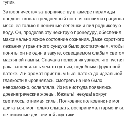
тупик.
Затворничеству затворничеству в камере пирамиды
предшествовал трехдневный пост. исключил из рациона
мясо, ел только пшеничные лепешки и пил родниковую
воду. Он, проделав эту нехитрую процедуру, обеспечил
максимально ясное состояние сознания. Даже короткого
лежания у гранитного сундука было достаточным, чтобы
понять: он не один в закуте, освещаемом слабым светом
масляной лампы. Сначала полковник увидел, что пустая
рака заполнилась чем-то густым, подобным фруктовой
патоке. И и аромат приятным был. патока до идеальной
гладкости выровнялась. смотреть на нее было
невозможно. ослепляла. Из из ниоткуда появились
древнегреческие жрецы. !бежать! !некуда! вокруг
светилось, отнимая силы. Полковник полковник не мог
двигаться. мог только слышать. воспринимал гармоники,
не типичные для земной акустики.