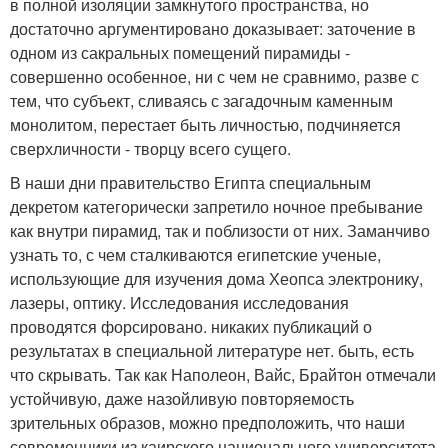
в полной изоляции замкнутого пространства, но
достаточно аргументировано доказывает: заточение в
одном из сакральных помещений пирамиды -
совершенно особенное, ни с чем не сравнимо, разве с
тем, что субъект, сливаясь с загадочным каменным
монолитом, перестает быть личностью, подчиняется
сверхличности - творцу всего сущего.
В наши дни правительство Египта специальным
декретом категорически запретило ночное пребывание
как внутри пирамид, так и поблизости от них. Заманчиво
узнать то, с чем сталкиваются египетские ученые,
использующие для изучения дома Хеопса электронику,
лазеры, оптику. Исследования исследования
проводятся форсировано. никаких публикаций о
результатах в специальной литературе нет. быть, есть
что скрывать. Так как Наполеон, Вайс, Брайтон отмечали
устойчивую, даже назойливую повторяемость
зрительных образов, можно предположить, что наши
современники из каирского национального университета