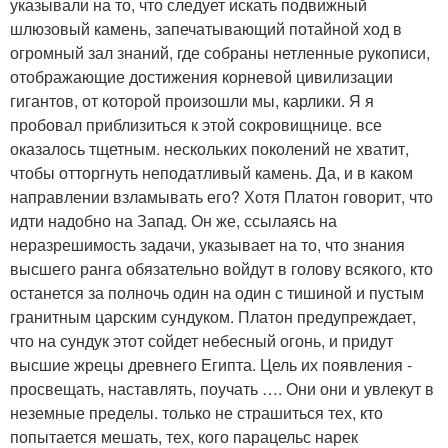
указывали на то, что следует искать подвижный
шлюзовый камень, запечатывающий потайной ход в
огромный зал знаний, где собраны нетленные рукописи,
отображающие достижения корневой цивилизации
гигантов, от которой произошли мы, карлики. Я я
пробовал приблизиться к этой сокровищнице. все
оказалось тщетным. нескольких поколений не хватит,
чтобы отторгнуть неподатливый камень. Да, и в каком
направлении взламывать его? Хотя Платон говорит, что
идти надобно на Запад. Он же, ссылаясь на
неразрешимость задачи, указывает на то, что знания
высшего ранга обязательно войдут в голову всякого, кто
останется за полночь один на один с тишиной и пустым
гранитным царским сундуком. Платон предупреждает,
что на сундук этот сойдет небесный огонь, и придут
высшие жрецы древнего Египта. Цель их появления -
просвещать, наставлять, поучать …. Они они и увлекут в
неземные пределы. только не страшиться тех, кто
попытается мешать, тех, кого парацельс нарек