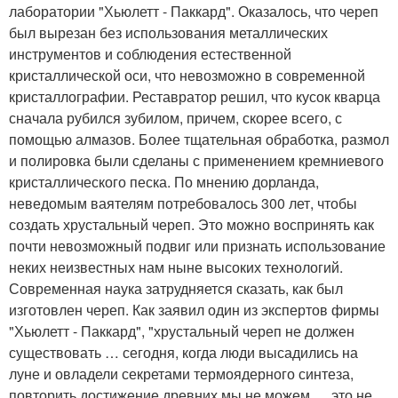
лаборатории "Хьюлетт - Паккард". Оказалось, что череп
был вырезан без использования металлических
инструментов и соблюдения естественной
кристаллической оси, что невозможно в современной
кристаллографии. Реставратор решил, что кусок кварца
сначала рубился зубилом, причем, скорее всего, с
помощью алмазов. Более тщательная обработка, размол
и полировка были сделаны с применением кремниевого
кристаллического песка. По мнению дорланда,
неведомым ваятелям потребовалось 300 лет, чтобы
создать хрустальный череп. Это можно воспринять как
почти невозможный подвиг или признать использование
неких неизвестных нам ныне высоких технологий.
Современная наука затрудняется сказать, как был
изготовлен череп. Как заявил один из экспертов фирмы
"Хьюлетт - Паккард", "хрустальный череп не должен
существовать … сегодня, когда люди высадились на
луне и овладели секретами термоядерного синтеза,
повторить достижение древних мы не можем … это не