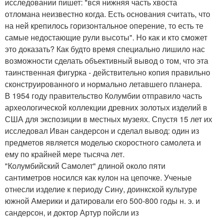
исследовании пишет: "вся нижняя часть хвоста
отломана неизвестно когда. Есть основания считать, что
на ней крепилось горизонтальное оперение, то есть те
самые недостающие рули высоты". Но как и кто сможет
это доказать? Как будто время специально лишило нас
возможности сделать объективный вывод о том, что эта
таинственная фигурка - действительно копия правильно
сконструированного и нормально летавшего планера.
В 1954 году правительство Колумбии отправило часть
археологической коллекции древних золотых изделий в
США для экспозиции в местных музеях. Спустя 15 лет их
исследовал Иван сандерсон и сделал вывод: один из
предметов является моделью скоростного самолета и
ему по крайней мере тысяча лет.
"Колумбийский Самолет" длиной около пяти
сантиметров носился как кулон на цепочке. Ученые
отнесли изделие к периоду Сину, доинкской культуре
южной Америки и датировали его 500-800 годы н. э. и
сандерсон, и доктор Артур пойсли из