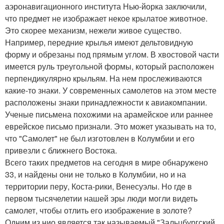
аэронавигационного института Нью-йорка заключили,
что предмет не изображает некое крылатое животное.
Это скорее механизм, нежели живое существо.
Например, передние крылья имеют дельтовидную
форму и обрезаны под прямым углом. В хвостовой части
имеется руль треугольной формы, который расположен
перпендикулярно крыльям. На нем прослеживаются
какие-то знаки. У современных самолетов на этом месте
расположены знаки принадлежности к авиакомпании.
Ученые письмена похожими на арамейское или раннее
еврейское письмо признали. Это может указывать на то,
что "Самолет" не был изготовлен в Колумбии и его
привезли с ближнего Востока.
Всего таких предметов на сегодня в мире обнаружено
33, и найдены они не только в Колумбии, но и на
территории перу, Коста-рики, Венесуэлы. Но где в
первом тысячелетии нашей эры люди могли видеть
самолет, чтобы отлить его изображение в золоте?
Одним из нио является так называемый "Зальцбургский