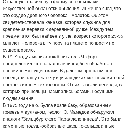
Странную правильную форму он попытками
искусственной обработки объяснил. Инженер счел, что
это орудие древнего человека - молоток. Об этом
свидетельствовала канавка, которая служила для
крепления веревки к деревянной ручке. Между тем
предмет этот был найден в угле, возраст которого 25-55
млн лет. Человека в ту пору на планете попросту не
существовало.
В 1919 году американский писатель Ч. форт
предположил, что параллелепипед был обработан
внеземными существами. В далеком прошлом они
посещали нашу планету и учили диких местных жителей
прогрессивным технологиям. О них слагали легенды, в
которых пришельцы назывались богами, несущими
людям знания.
В 1973 году на о. булла возле баку, образованным
грязевым вулканом, геолог Ю. Мамедов обнаружил
аналоги "Зальцбургского Параллелепипеда". Это были
каменные подушкообразные шары, окольцованные