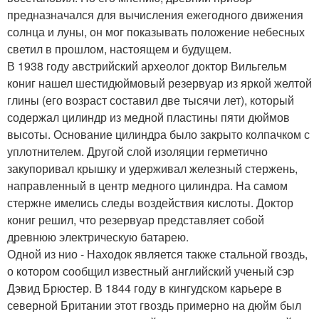
предназначался для вычисления ежегодного движения
солнца и луны, он мог показывать положение небесных
светил в прошлом, настоящем и будущем.
В 1938 году австрийский археолог доктор Вильгельм
кониг нашел шестидюймовый резервуар из яркой желтой
глины (его возраст составил две тысячи лет), который
содержал цилиндр из медной пластины пяти дюймов
высоты. Основание цилиндра было закрыто колпачком с
уплотнителем. Другой слой изоляции герметично
закупоривал крышку и удерживал железный стержень,
направленный в центр медного цилиндра. На самом
стержне имелись следы воздействия кислоты. Доктор
кониг решил, что резервуар представляет собой
древнюю электрическую батарею.
Одной из нио - Находок является также стальной гвоздь,
о котором сообщил известный английский ученый сэр
Дэвид Брюстер. В 1844 году в кингудском карьере в
северной Британии этот гвоздь примерно на дюйм был