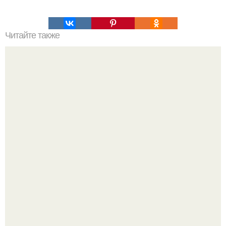
Читайте также
Это невероятное фото было сделано в чернобыле 24
апреля 1997 года.