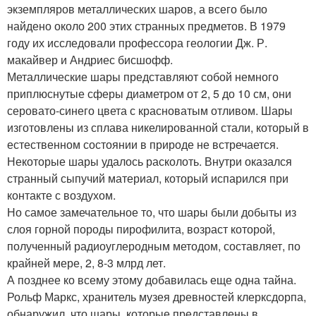
экземпляров металлических шаров, а всего было
найдено около 200 этих странных предметов. В 1979
году их исследовали профессора геологии Дж. Р.
макайвер и Андриес бисшофф.
Металлические шары представляют собой немного
приплюснутые сферы диаметром от 2, 5 до 10 см, они
серовато-синего цвета с красноватым отливом. Шары
изготовлены из сплава никелированной стали, который в
естественном состоянии в природе не встречается.
Некоторые шары удалось расколоть. Внутри оказался
странный сыпучий материал, который испарился при
контакте с воздухом.
Но самое замечательное то, что шары были добыты из
слоя горной породы пирофилита, возраст которой,
полученный радиоуглеродным методом, составляет, по
крайней мере, 2, 8-3 млрд лет.
А позднее ко всему этому добавилась еще одна тайна.
Рольф Маркс, хранитель музея древностей клерксдорпа,
обнаружил, что шары, которые представлены в