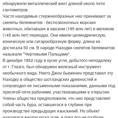
обнаружили металлический винт длиной около пяти
сантиметров.
Часто находимые стержнеобразные нио принимают за
скелеты белемнитов - беспозвоночных морских
животных, обитавших в юрском (195 млн лет) и меловом
(145 млн лет) периодах. Они имели цилиндрическую,
коническую или сигарообразную форму, длина их
достигала 50 см. В народе Находки скелетов белемнитов
называли "Чертовыми Пальцами".
В декабре 1852 году в куске угля, добытого неподалеку
от г. Глазго, был обнаружен железный инструмент
необычного вида. Некто Джон бьюкенен представил эту
Находку в общество шотландских древностей и
сопроводил ее письменными показаниями, данными под
присягой пяти рабочими, участвовавшими в открытии.
Члены общества предположили, что нио представляет
собой часть бура, оставшегося в глубине при
производстве предыдущих изысканий. Но объект
находился внутри куска угля, и пока его не разбили,