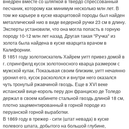
внедрен вместе со шляпкой в твердо спрессованный
песчаник, которому как минимум несколько млн лет. В
том же карьере в куске кварцитовой породы был найден
металлический нио в виде ведерной ручки 23 см в длину.
Эксперты установили, что она могла попасть в горную
породу 10-12 млн лет назад. Другая такая "Ручка" из
золота была найдена в куске кварцита врачом в
Калифорнии.
В 1851 году золотоискатель Хайрем уитт привез домой в
г. спрингфилд кусок золотоносного кварца размером с
мужской кулак. Показывая своим близким, уитт нечаянно
уронил его, кусок раскололся и внутри него оказался
чуть тронутый ржавчиной гвоздь. Еще в XVI веке
испанский вице-король перу дон франциско де Толедо
держал в своем кабинете стальной гвоздь длиной 18 см,
плотно зацементированный в горной породе из
перуанской горной выработки.
В 1869 году в трежер - сити (штат невада) в куске
полевого шпата, добытого на большой глубине,