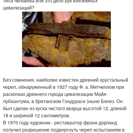
типа человека или это дело рук внеземных
цивилизаций?
Без сомнения, наиболее известен древний хрустальный
череп, обнаруженный в 1927 году Ф. а. Митчеллом при
раскопках древнего города цивилизации Майя
лубаантума, в британском Гондурасе (ныне Белиз. Он
был сделан из куска чистого кварца высотой 12, длиной
18 и шириной 12 сантиметров.
В 1970 году художник - реставратор франк дорланд
получил разрешение подвергнуть череп испытаниям в