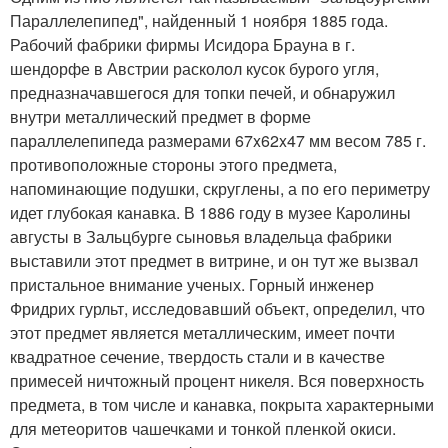
Параллелепипед", найденный 1 ноября 1885 года.
Рабочий фабрики фирмы Исидора Брауна в г.
шендорфе в Австрии расколол кусок бурого угля,
предназначавшегося для топки печей, и обнаружил
внутри металлический предмет в форме
параллелепипеда размерами 67x62x47 мм весом 785 г.
противоположные стороны этого предмета,
напоминающие подушки, скруглены, а по его периметру
идет глубокая канавка. В 1886 году в музее Каролины
августы в Зальцбурге сыновья владельца фабрики
выставили этот предмет в витрине, и он тут же вызвал
пристальное внимание ученых. Горный инженер
Фридрих гурльт, исследовавший объект, определил, что
этот предмет является металлическим, имеет почти
квадратное сечение, твердость стали и в качестве
примесей ничтожный процент никеля. Вся поверхность
предмета, в том числе и канавка, покрыта характерными
для метеоритов чашечками и тонкой пленкой окиси.