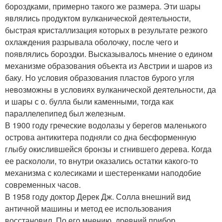
бороздками, примерно такого же размера. Эти шары
являлись продуктом вулканической деятельности,
быстрая кристаллизация которых в результате резкого
охлаждения разрывала оболочку, после чего и
появлялись бороздки. Высказывалось мнение о едином
механизме образования объекта из Австрии и шаров из
баку. Но условия образования пластов бурого угля
невозможны в условиях вулканической деятельности, да
и шары с о. булла были каменными, тогда как
параллелепипед был железным.
В 1900 году греческие водолазы у берегов маленького
острова антикитера подняли со дна бесформенную
глыбу окислившейся бронзы и сгнившего дерева. Когда
ее раскололи, то внутри оказались остатки какого-то
механизма с колесиками и шестеренками наподобие
современных часов.
В 1958 году доктор Дерек Дж. Солла внешний вид
античной машины и метод ее использования
восстановил. По его мнению, древний прибор