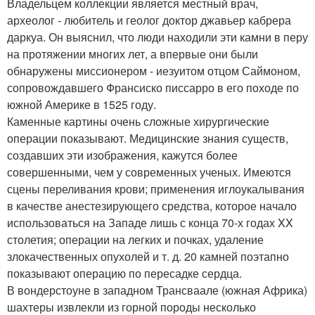
Владельцем коллекции является местный врач,
археолог - любитель и геолог доктор джавьер кабрера
даркуа. Он выяснил, что люди находили эти камни в перу
на протяжении многих лет, а впервые они были
обнаружены миссионером - иезуитом отцом Саймоном,
сопровождавшего Франсиско писсарро в его походе по
южной Америке в 1525 году.
Каменные картины очень сложные хирургические
операции показывают. Медицинские знания существ,
создавших эти изображения, кажутся более
совершенными, чем у современных ученых. Имеются
сцены переливания крови; применения иглоукалывания
в качестве анестезирующего средства, которое начало
использоваться на Западе лишь с конца 70-х годах XX
столетия; операции на легких и почках, удаление
злокачественных опухолей и т. д. 20 камней поэтапно
показывают операцию по пересадке сердца.
В вондерстоуне в западном Трансваале (южная Африка)
шахтеры извлекли из горной породы несколько