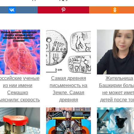
оссийские ученые
Самая древняя
Жительница
из нии имени
письменность на
Башкирии бол
Семашко
Земле. Самая
не может име
ыяснили: скорость
древняя
детей после то
тарения напрямую
письменность.
как медики сдел
зависит от
ей аборт на ше
остояния сосудов
месяце
и работы сердца.
беременности