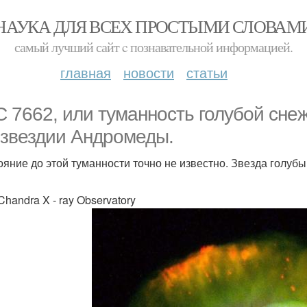
НАУКА ДЛЯ ВСЕХ ПРОСТЫМИ СЛОВАМ
самый лучший сайт c познавательной информацией.
главная
новости
статьи
 7662, или туманность голубой снеж
озвездии Андромеды.
ояние до этой туманности точно не известно. Звезда голуб
handra X - ray Observatory