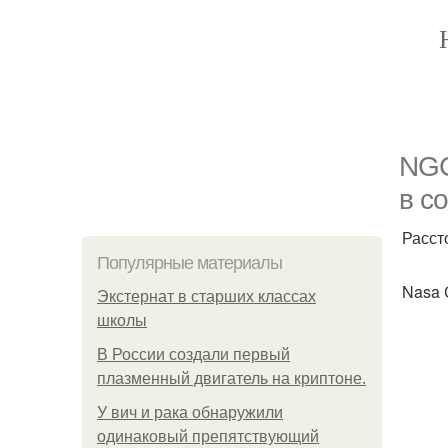
NGC
в с
Расст
Популярные материалы
Nasa C
Экстернат в старших классах
школы
В России создали первый
плазменный двигатель на криптоне.
У вич и рака обнаружили
одинаковый препятствующий