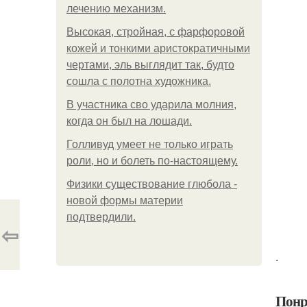
лечению механизм.
Высокая, стройная, с фарфоровой
кожей и тонкими аристократичными
чертами, эль выглядит так, будто
сошла с полотна художника.
В участника сво ударила молния,
когда он был на лошади.
Голливуд умеет не только играть
роли, но и болеть по-настоящему.
Физики существование глюбола -
новой формы материи
подтвердили.
⇦
.
Понр