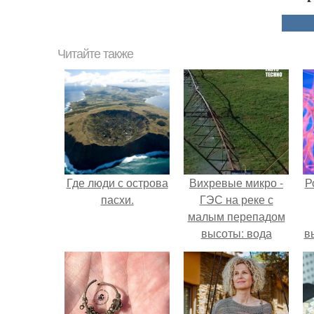
Читайте также
Где люди с острова
Вихревые микро -
Р
пасхи.
ГЭС на реке с
малым перепадом
высоты: вода
в
закручивается в
с
бетонной камере и
вращает
с
вертикальную