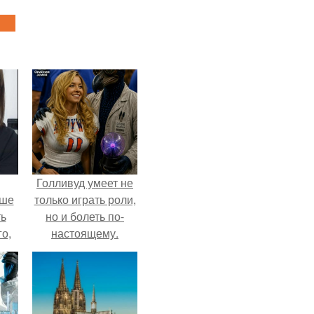
Голливуд умеет не
ьше
только играть роли,
ть
но и болеть по-
го,
настоящему.
али
стом
 и