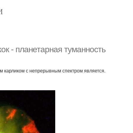
И
ок - планетарная туманность
ым карликом с непрерывным спектром является.