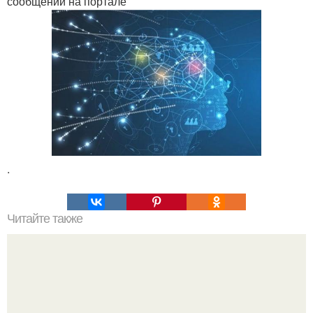
сообщении на портале
.
Читайте также