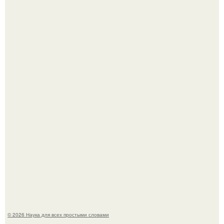
Mуж жену в Москве из-за ревности зарезал.
Мистические тайны кельнского собора.
© 2026 Наука для всех простыми словами