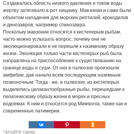
Создавалась область низкого давления и током воды
жертву затягивало в рот хищнику. Мавзонии и сами были
объектом нападения для морских рептилий, крокодилов
и динозавров, например спинозавра.
Поскольку мавзонии относятся к кистеперым рыбам,
часто можно услышать вопрос: почему они не
эволюционировали и не перешли к наземному образу
жизни. Эволюция только части кистеперых рыб была
направлена на приспособление к существованию на
границе воды и суши. От них в палеозое произошли
амфибии, дав начало всем последующим наземным
позвоночным. Тогда - же, в палеозое, из кистеперых
выделились целакантообразные рыбы, перешедшие к
пелагическому образу жизни в морях и пресных
водоемах. К ним и относится род Mawsonia, также как и
современные латимерии.
Читайте также