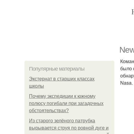
New
Коман
было 
Популярные материалы
обнар
Экстернат в старших классах
Nasa.
школы
Почему экспедиции к южному
полюсу погибали при загадочных
обстоятельствах?
Из старого зелёного патрубка
вырывается струя по ровной дуге и