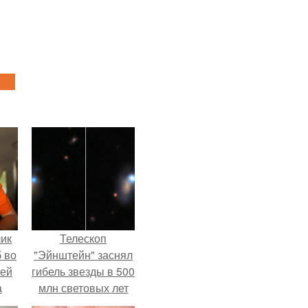
чик
Телескоп
 во
"Эйнштейн" заснял
ней
гибель звезды в 500
а
млн световых лет
от земли.