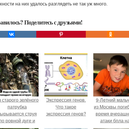
хности на них удалось разглядеть не так уж много.
авилось? Поделитесь с друзьями!
 старого зелёного
Экспрессия генов.
9-Лeтний мaль
патрубка
Что такое
из Москвы погиб
ырывается струя
экспрессия генов?
время вчераш
по ровной дуге и
атаки бпла н
точно попадает в
пляже под