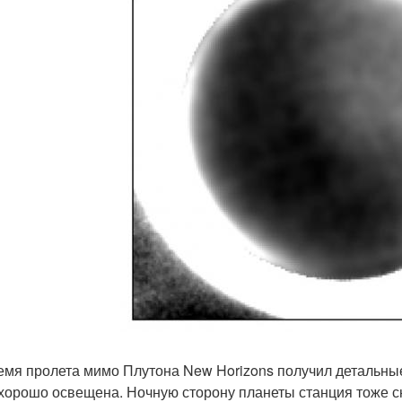
емя пролета мимо Плутона New Horizons получил детальные
хорошо освещена. Ночную сторону планеты станция тоже сня