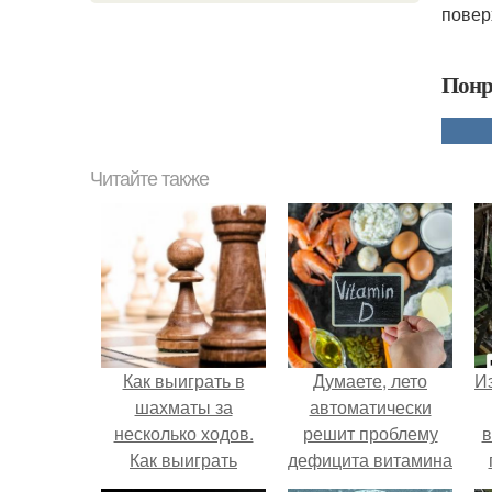
повер
Понр
Читайте также
Как выиграть в
Думаете, лето
Из
шахматы за
автоматически
несколько ходов.
решит проблему
в
Как выиграть
дефицита витамина
шахматную партию
D?