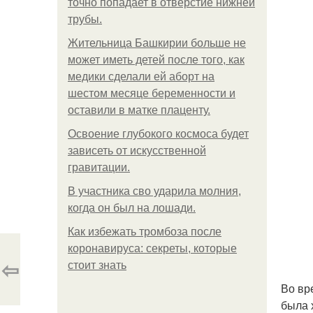
точно попадает в отверстие нижней
трубы.
Жительница Башкирии больше не
может иметь детей после того, как
медики сделали ей аборт на
шестом месяце беременности и
оставили в матке плаценту.
Освоение глубокого космоса будет
зависеть от искусственной
гравитации.
В участника сво ударила молния,
когда он был на лошади.
Как избежать тромбоза после
коронавируса: секреты, которые
⇦
стоит знать
Во вр
была 