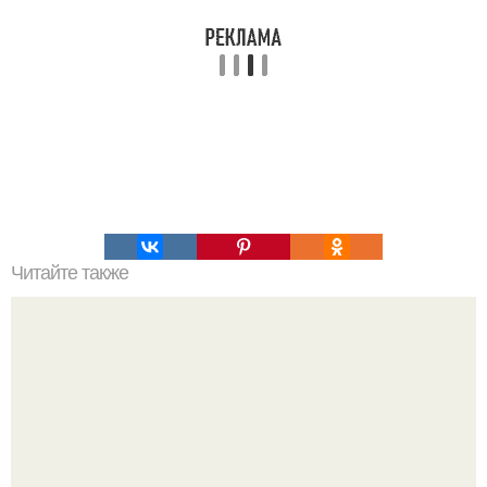
Читайте также
Звездная батарея на гетероэлектриках.