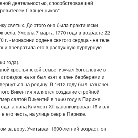
ивной деятельностью, способствовавшей
кровителем Священников".
ику святых. До этого она была практически
к вела. Умерла 7 марта 1770 года в возрасте 22
 г. - монахини ордена святого сердца - на теле
изни превратила его в распухшую пурпурную
60 года).
дной крестьянской семье, изучал богословие в
з поездок на юг был взят в плен берберами и
 вернуться на родину. В 1612 году был назначен
того Викентия является создание стройной
мер святой Викентий в 1660 году в Париже.
года, а папа Климент XII канонизировал 16 июля
в его честь, на улице севр в Париже.
ом за веру. Учитывая 1600-летний возраст, он