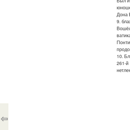
Был и
юноше
Дона 
9. бл
Вошёл
ватик
Понти
продо
10. Б
261-й
нетле
⇦