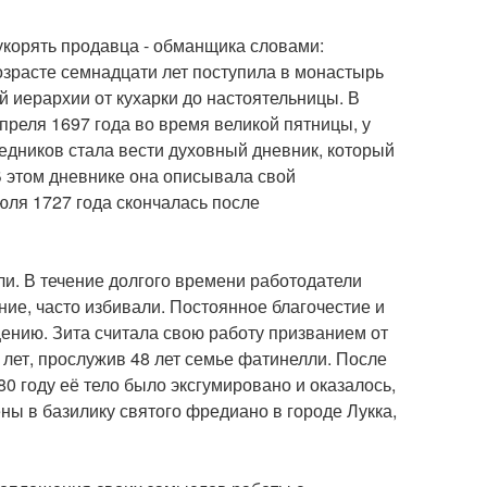
 укорять продавца - обманщика словами:
 возрасте семнадцати лет поступила в монастырь
 иерархии от кухарки до настоятельницы. В
апреля 1697 года во время великой пятницы, у
едников стала вести духовный дневник, который
В этом дневнике она описывала свой
юля 1727 года скончалась после
ли. В течение долгого времени работодатели
ие, часто избивали. Постоянное благочестие и
ению. Зита считала свою работу призванием от
 лет, прослужив 48 лет семье фатинелли. После
80 году её тело было эксгумировано и оказалось,
ы в базилику святого фредиано в городе Лукка,