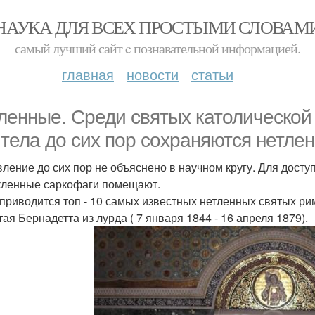
НАУКА ДЛЯ ВСЕХ ПРОСТЫМИ СЛОВАМ
самый лучший сайт c познавательной информацией.
главная
новости
статьи
ленные. Среди святых католической 
 тела до сих пор сохраняются нетле
вление до сих пор не объяснено в научном кругу. Для дост
кленные саркофаги помещают.
приводится топ - 10 самых известных нетленных святых ри
тая Бернадетта из лурда ( 7 января 1844 - 16 апреля 1879).