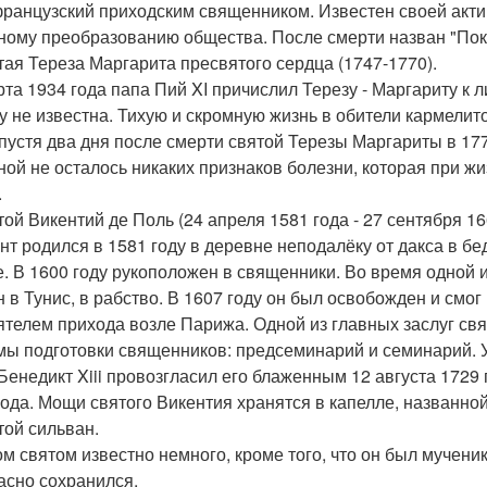
ранцузский приходским священником. Известен своей акт
ному преобразованию общества. После смерти назван "По
ятая Тереза Маргарита пресвятого сердца (1747-1770).
рта 1934 года папа Пий XI причислил Терезу - Маргариту к л
у не известна. Тихую и скромную жизнь в обители кармелито
Спустя два дня после смерти святой Терезы Маргариты в 1770
ной не осталось никаких признаков болезни, которая при ж
.
той Викентий де Поль (24 апреля 1581 года - 27 сентября 16
нт родился в 1581 году в деревне неподалёку от дакса в бе
е. В 1600 году рукоположен в священники. Во время одной и
н в Тунис, в рабство. В 1607 году он был освобожден и смог
ятелем прихода возле Парижа. Одной из главных заслуг свя
мы подготовки священников: предсеминарий и семинарий. У
Бенедикт Xiii провозгласил его блаженным 12 августа 1729 
года. Мощи святого Викентия хранятся в капелле, названной 
той сильван.
ом святом известно немного, кроме того, что он был мученик
асно сохранился.