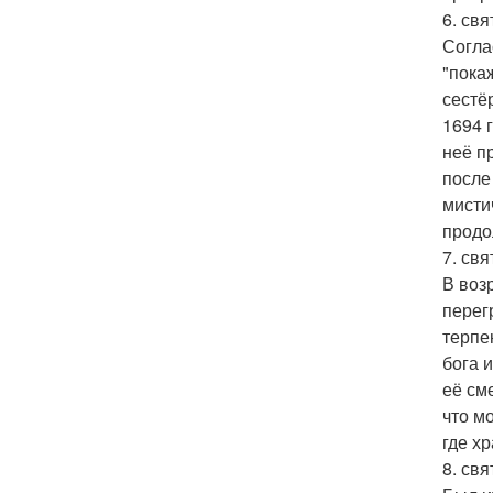
6. св
Согла
"пока
сестё
1694 
неё п
после
мисти
продо
7. свя
В воз
перег
терпе
бога 
её см
что м
где х
8. свя