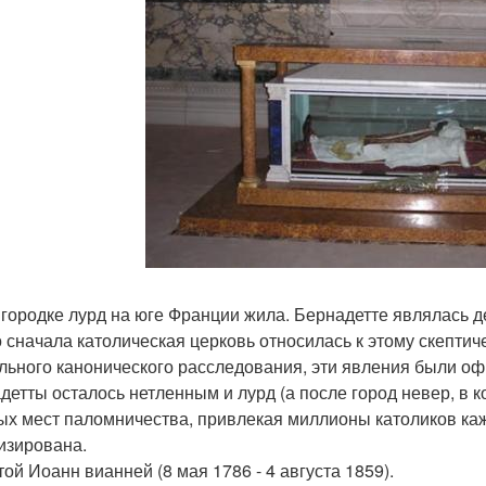
 городке лурд на юге Франции жила. Бернадетте являлась д
то сначала католическая церковь относилась к этому скепти
льного канонического расследования, эти явления были оф
детты осталось нетленным и лурд (а после город невер, в к
ых мест паломничества, привлекая миллионы католиков каж
изирована.
той Иоанн вианней (8 мая 1786 - 4 августа 1859).