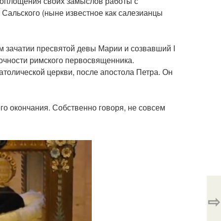
воплощения своих замыслов работы с
Сальского (ныне известное как салезианцы
м зачатии пресвятой девы Марии и созвавший I
бочности римского первосвященника.
атолической церкви, после апостола Петра. Он
 его окончания. Собственно говоря, не совсем
⇨