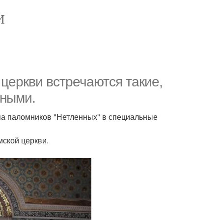
И
церкви встречаются такие,
нными.
упа паломников "Нетленных" в специальные
мской церкви.