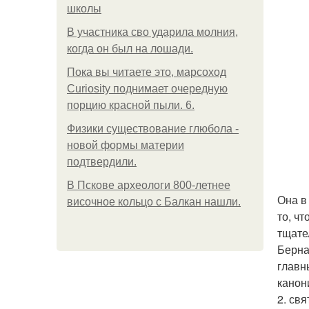
школы
В участника сво ударила молния,
когда он был на лошади.
Пока вы читаете это, марсоход
Curiosity поднимает очередную
порцию красной пыли. 6.
Физики существование глюбола -
новой формы материи
подтвердили.
В Пскове археологи 800-летнее
Она в
височное кольцо с Балкан нашли.
то, ч
тщате
Берна
главн
канон
2. свя