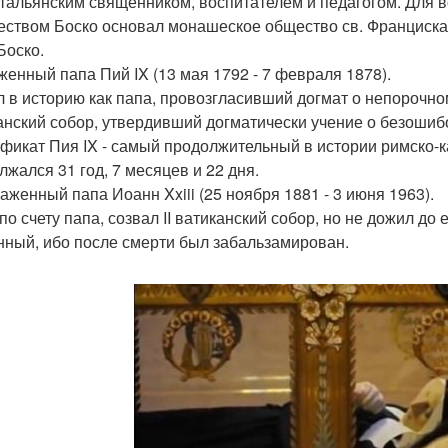
тальянским священником, воспитателем и педагогом. Для 
ством Боско основал монашеское общество св. Франциска 
Боско.
аженный папа Пий IX (13 мая 1792 - 7 февраля 1878).
 в историю как папа, провозгласивший догмат о непорочно
анский собор, утвердивший догматически учение о безоши
фикат Пия IX - самый продолжительный в истории римско-к
лжался 31 год, 7 месяцев и 22 дня.
лаженный папа Иоанн Xxiii (25 ноября 1881 - 3 июня 1963).
 по счету папа, созвал II ватиканский собор, но не дожил до
нный, ибо после смерти был забальзамирован.