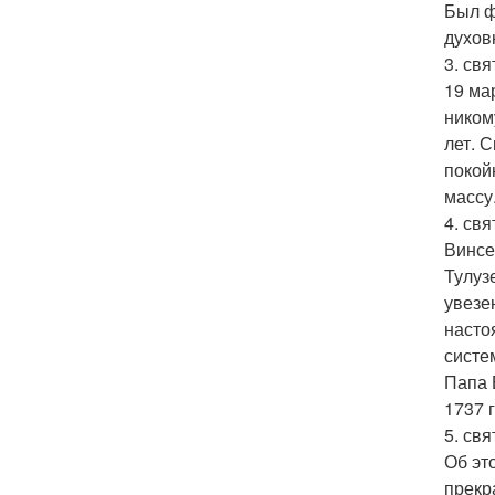
Был ф
духов
3. св
19 ма
ником
лет. 
покой
массу
4. свя
Винсе
Тулуз
увезе
насто
систе
Папа 
1737 
5. свя
Об эт
прекр