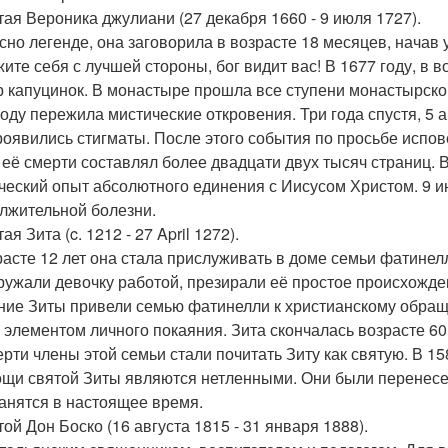
ятая Вероника джулиани (27 декабря 1660 - 9 июля 1727).
сно легенде, она заговорила в возрасте 18 месяцев, начав
жите себя с лучшей стороны, бог видит вас! В 1677 году, в
р капуцинок. В монастыре прошла все ступени монастырской
году пережила мистические откровения. Три года спустя, 5 
роявились стигматы. После этого события по просьбе испов
 её смерти составлял более двадцати двух тысяч страниц. 
ческий опыт абсолютного единения с Иисусом Христом. 9 и
лжительной болезни.
тая Зита (c. 1212 - 27 April 1272).
расте 12 лет она стала прислуживать в доме семьи фатинел
ружали девочку работой, презирали её простое происхожден
ние Зиты привели семью фатинелли к христианскому обращ
и элементом личного покаяния. Зита скончалась возрасте 60
ерти члены этой семьи стали почитать Зиту как святую. В 15
ощи святой Зиты являются нетленными. Они были перенесен
ранятся в настоящее время.
той Дон Боско (16 августа 1815 - 31 января 1888).