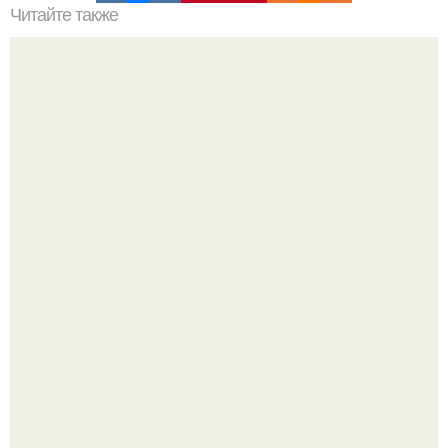
Читайте также
Полярная звезда, как найти на небе. Полярная звезда:
10 фактов о самой известной звезде ночного неба.
В 1898 г американский фермер нашел в кенсингтоне
каменную плиту с руническими надписями.