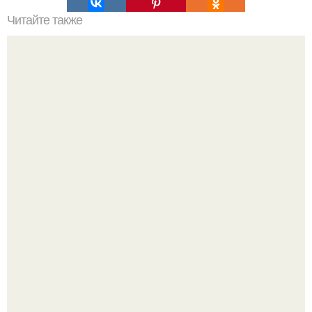
Читайте также
166 лет со дня рождения русского и советского ученого -
астронома Лидии цераской.
Язык дятла - необычный природный механизм.