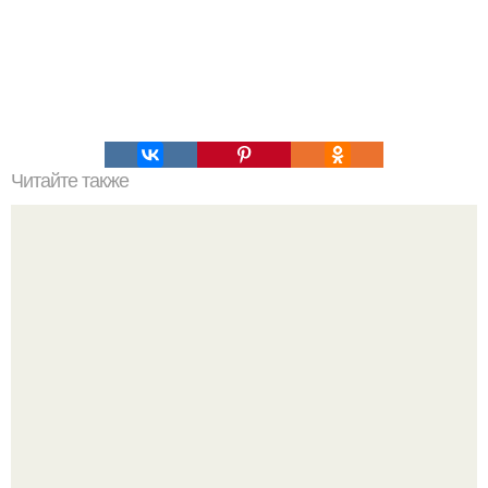
Читайте также
Китайский инженер самобалансирующийся
электрический велосипед создал.