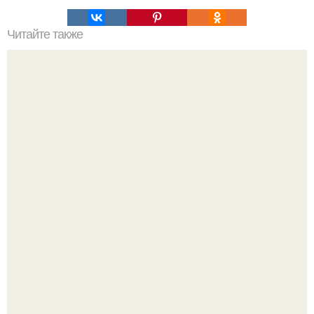
Читайте также
Открыт фермент, активация которого увеличивает
продолжительность жизни.