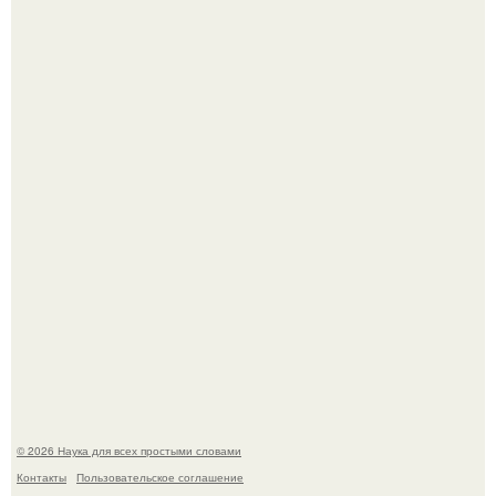
Принцесса дании Изабелла пошла служить в армию.
В сеть просочились свежие кадры со съёмок
киноадаптации "Рапунцель", и всё внимание
моментально оказалось приковано к Тиган крофт.
© 2026 Наука для всех простыми словами
Контакты
Пользовательское соглашение