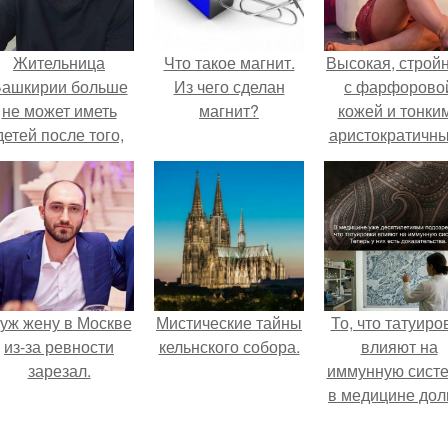
Жительница
Что такое магнит.
Высокая, стройн
ашкирии больше
Из чего сделан
с фарфорово
не может иметь
магнит?
кожей и тонки
детей после того,
аристократичн
ак медики сделали
чертами, эль
й аборт на шестом
выглядит так, б
месяце
сошла с полот
беременности и
художника.
оставили в матке
плаценту.
уж жену в Москве
Мистические тайны
То, что татуиро
из-за ревности
кельнского собора.
влияют на
зарезал.
иммунную систе
в медицине дол
время
рассматривало