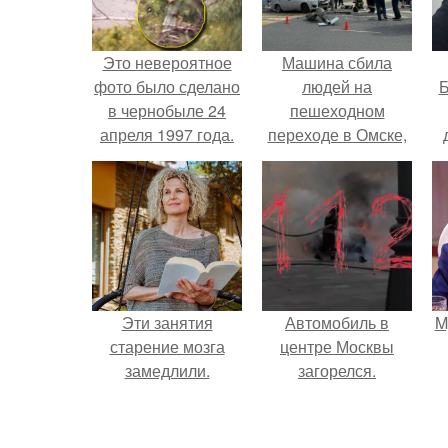
Это невероятное
Машина сбила
фото было сделано
людей на
Б
в чернобыле 24
пешеходном
апреля 1997 года.
переходе в Омске,
пострадали 8
к
человек.
е
Эти занятия
Автомобиль в
M
старение мозга
центре Москвы
замедлили.
загорелся.