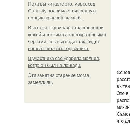
Пока вы читаете это, марсоход
Curiosity поднимает очередную
порцию красной пыли. 6.
Высокая, стройная, с фарфоровой
кожей и тонкими аристократичными
чертами, эль выглядит так, будто
сошла с полотна художника.
В участника сво ударила молния,
когда он был на лошади.
Основ
Эти занятия старение мозга
расст
замедлили.
вытян
Это в
распо
мизин
Самое
что д