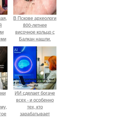
ая,
В Пскове археологи
й
800-летнее
ми
височное кольцо с
ыми
Балкан нашли.
удто
на
вки
ИИ сделает богаче
всех - и особенно
му,
тех, кто
гое
зарабатывает
меньше всего.
сь