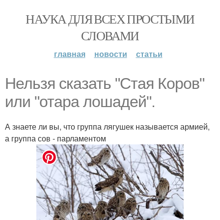
НАУКА ДЛЯ ВСЕХ ПРОСТЫМИ
СЛОВАМИ
главная
новости
статьи
Нельзя сказать "Стая Коров"
или "отара лошадей".
А знаете ли вы, что группа лягушек называется армией,
а группа сов - парламентом