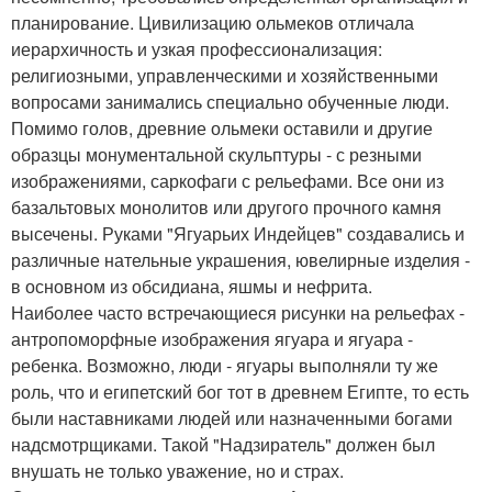
планирование. Цивилизацию ольмеков отличала
иерархичность и узкая профессионализация:
религиозными, управленческими и хозяйственными
вопросами занимались специально обученные люди.
Помимо голов, древние ольмеки оставили и другие
образцы монументальной скульптуры - с резными
изображениями, саркофаги с рельефами. Все они из
базальтовых монолитов или другого прочного камня
высечены. Руками "Ягуарьих Индейцев" создавались и
различные нательные украшения, ювелирные изделия -
в основном из обсидиана, яшмы и нефрита.
Наиболее часто встречающиеся рисунки на рельефах -
антропоморфные изображения ягуара и ягуара -
ребенка. Возможно, люди - ягуары выполняли ту же
роль, что и египетский бог тот в древнем Египте, то есть
были наставниками людей или назначенными богами
надсмотрщиками. Такой "Надзиратель" должен был
внушать не только уважение, но и страх.