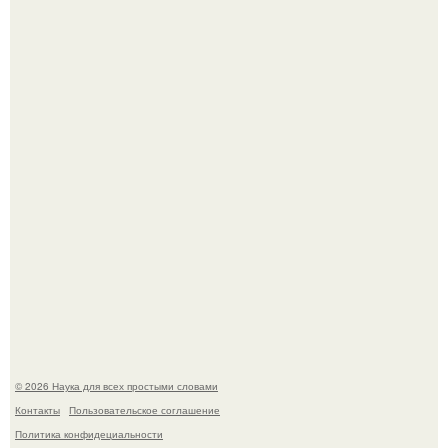
Язык дятла - необычный природный механизм.
Российские ученые из нии имени Семашко выяснили:
скорость старения напрямую зависит от состояния
сосудов и работы сердца.
© 2026 Наука для всех простыми словами
Контакты
Пользовательское соглашение
Политика конфидециальности