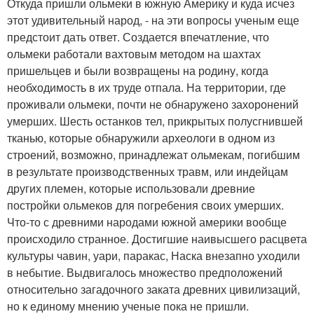
Откуда пришли ольмеки в южную Америку и куда исчез
этот удивительный народ, - на эти вопросы ученым еще
предстоит дать ответ. Создается впечатление, что
ольмеки работали вахтовым методом на шахтах
пришельцев и были возвращены на родину, когда
необходимость в их труде отпала. На территории, где
проживали ольмеки, почти не обнаружено захоронений
умерших. Шесть останков тел, прикрытых полусгнившей
тканью, которые обнаружили археологи в одном из
строений, возможно, принадлежат ольмекам, погибшим
в результате производственных травм, или индейцам
других племен, которые использовали древние
постройки ольмеков для погребения своих умерших.
Что-то с древними народами южной америки вообще
происходило странное. Достигшие наивысшего расцвета
культуры чавин, уари, паракас, Наска внезапно уходили
в небытие. Выдвигалось множество предположений
относительно загадочного заката древних цивилизаций,
но к единому мнению ученые пока не пришли.