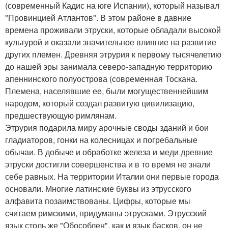
(современный Кадис на юге Испании), который называл
"Провинцией Атлантов". В этом районе в давние
времена проживали этруски, которые обладали высокой
культурой и оказали значительное влияние на развитие
других племен. Древняя этрурия к первому тысячелетию
до нашей эры занимала северо-западную территорию
апеннинского полуострова (современная Тоскана.
Племена, населявшие ее, были могущественнейшим
народом, который создал развитую цивилизацию,
предшествующую римлянам.
Этрурия подарила миру арочные своды зданий и бои
гладиаторов, гонки на колесницах и погребальные
обычаи. В добыче и обработке железа и меди древние
этруски достигли совершенства и в то время не знали
себе равных. На территории Италии они первые города
основали. Многие латинские буквы из этрусского
алфавита позаимствованы. Цифры, которые мы
считаем римскими, придуманы этрусками. Этрусский
язык столь же "Обособлен", как и язык басков, он не