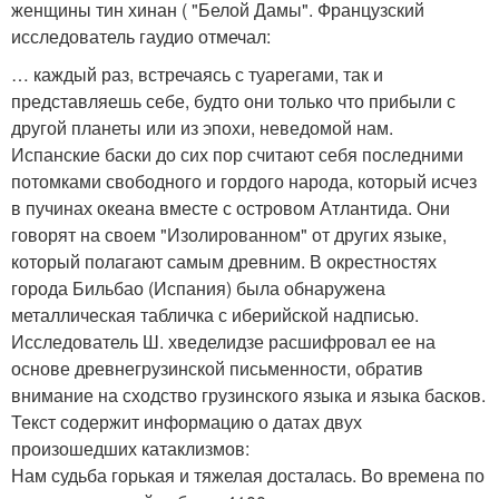
женщины тин хинан ( "Белой Дамы". Французский
исследователь гаудио отмечал:
… каждый раз, встречаясь с туарегами, так и
представляешь себе, будто они только что прибыли с
другой планеты или из эпохи, неведомой нам.
Испанские баски до сих пор считают себя последними
потомками свободного и гордого народа, который исчез
в пучинах океана вместе с островом Атлантида. Они
говорят на своем "Изолированном" от других языке,
который полагают самым древним. В окрестностях
города Бильбао (Испания) была обнаружена
металлическая табличка с иберийской надписью.
Исследователь Ш. хведелидзе расшифровал ее на
основе древнегрузинской письменности, обратив
внимание на сходство грузинского языка и языка басков.
Текст содержит информацию о датах двух
произошедших катаклизмов:
Нам судьба горькая и тяжелая досталась. Во времена по