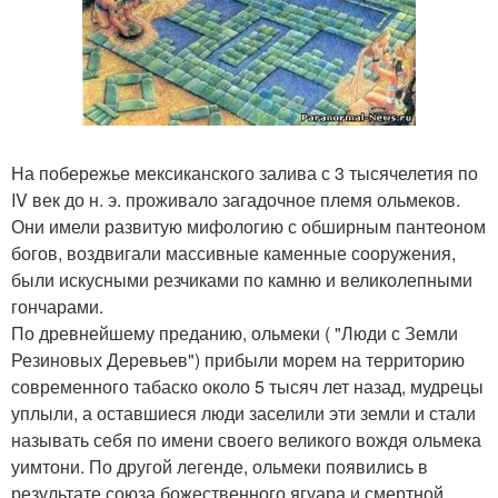
На побережье мексиканского залива с 3 тысячелетия по
IV век до н. э. проживало загадочное племя ольмеков.
Они имели развитую мифологию с обширным пантеоном
богов, воздвигали массивные каменные сооружения,
были искусными резчиками по камню и великолепными
гончарами.
По древнейшему преданию, ольмеки ( "Люди с Земли
Резиновых Деревьев") прибыли морем на территорию
современного табаско около 5 тысяч лет назад, мудрецы
уплыли, а оставшиеся люди заселили эти земли и стали
называть себя по имени своего великого вождя ольмека
уимтони. По другой легенде, ольмеки появились в
результате союза божественного ягуара и смертной