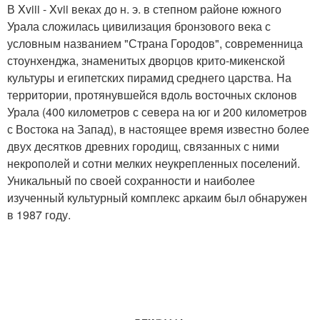
В Xviii - Xvii веках до н. э. в степном районе южного
Урала сложилась цивилизация бронзового века с
условным названием "Страна Городов", современница
стоунхенджа, знаменитых дворцов крито-микенской
культуры и египетских пирамид среднего царства. На
территории, протянувшейся вдоль восточных склонов
Урала (400 километров с севера на юг и 200 километров
с Востока на Запад), в настоящее время известно более
двух десятков древних городищ, связанных с ними
некрополей и сотни мелких неукрепленных поселений.
Уникальный по своей сохранности и наиболее
изученный культурный комплекс аркаим был обнаружен
в 1987 году.