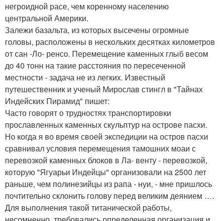
негроидной расе, чем коренному населению
центральной Америки.
Залежи базальта, из которых высечены огромные
головы, расположены в нескольких десятках километров
от сан -Ло- ренсо. Перемещение каменных глыб весом
до 40 тонн на такие расстояния по пересеченной
местности - задача не из легких. Известный
путешественник и ученый Мирослав стингл в "Тайнах
Индейских Пирамид" пишет:
Часто говорят о трудностях транспортировки
прославленных каменных скульптур на острове пасхи.
Но когда я во время своей экспедиции на остров пасхи
сравнивал условия перемещения тамошних моаи с
перевозкой каменных блоков в Ла- венту - перевозкой,
которую "Ягуарьи Индейцы" организовали на 2500 лет
раньше, чем полинезийцы из рапа - нуи, - мне пришлось
почтительно склонить голову перед великим деянием ….
Для выполнения такой титанической работы,
несомненно, требовались определенная организация и