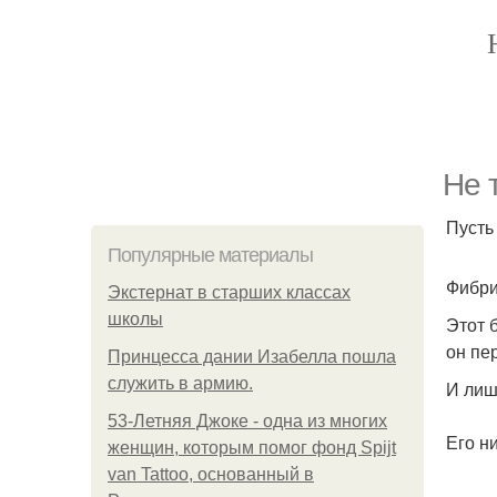
Не 
Пусть 
Популярные материалы
Фибри
Экстернат в старших классах
школы
Этот 
он пе
Принцесса дании Изабелла пошла
служить в армию.
И лиш
53-Летняя Джоке - одна из многих
Его н
женщин, которым помог фонд Spijt
van Tattoo, основанный в