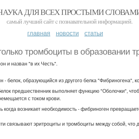
НАУКА ДЛЯ ВСЕХ ПРОСТЫМИ СЛОВАМ
самый лучший сайт c познавательной информацией.
главная
новости
статьи
только тромбоциты в образовании т
он и назван "в их Честь".
н - белок, образующийся из другого белка "Фибриногена", к
белок предшественник выполняет функцию "Оболочки", чтоб
ремещается с током крови.
ь когда возникает необходимость - фибриноген превращает
ити связывают эритроциты и тромбоциты между собой, что 