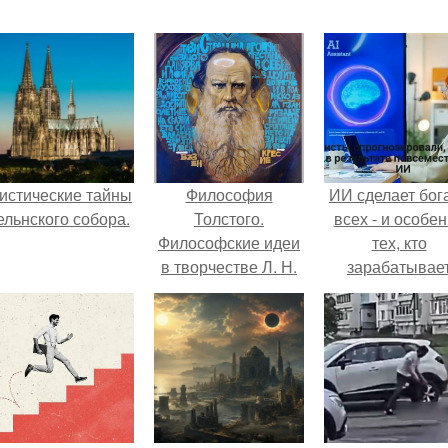
истические тайны
Философия
ИИ сделает бог
ельнского собора.
Толстого.
всех - и особе
Философские идеи
тех, кто
в творчестве Л. Н.
зарабатывае
Толстого.
меньше всего