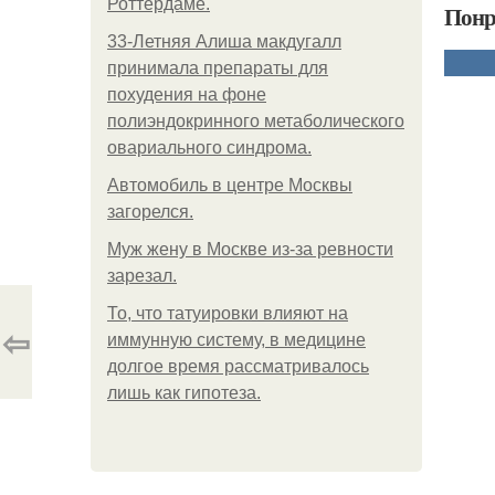
Роттердаме.
Понр
33-Летняя Алиша макдугалл
принимала препараты для
похудения на фоне
полиэндокринного метаболического
овариального синдрома.
Автомобиль в центре Москвы
загорелся.
Mуж жену в Москве из-за ревности
зарезал.
То, что татуировки влияют на
⇦
иммунную систему, в медицине
долгое время рассматривалось
лишь как гипотеза.