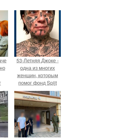
аче
53-Летняя Джоке -
нно
одна из многих
женщин, которым
т
помог фонд Spijt
.
van Tattoo,
основанный в
Роттердаме.