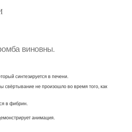
И
ромба виновны.
оторый синтезируется в печени.
ы свёртывание не произошло во время того, как
ся в фибрин.
демонстрирует анимация.