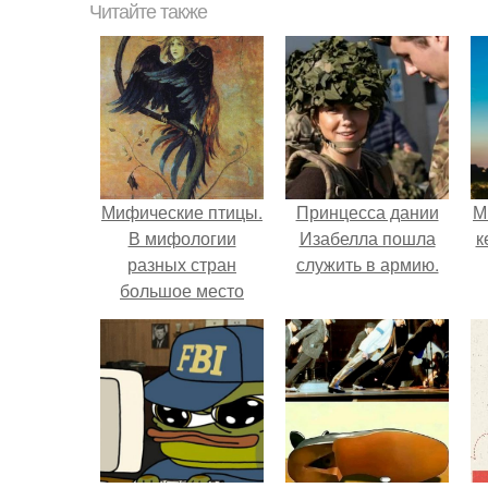
Читайте также
Мифические птицы.
Принцесса дании
М
В мифологии
Изабелла пошла
к
разных стран
служить в армию.
большое место
занимают образы
птиц.