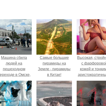
Машина сбила
Самые большие
Высокая, стройн
людей на
пирамиды на
с фарфорово
пешеходном
Земле - пирамиды
кожей и тонки
ереходе в Омске,
в Китае!
аристократичн
пострадали 8
чертами, эль
человек.
выглядит так, б
сошла с полот
художника.