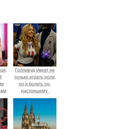
ая,
Голливуд умеет не
й
только играть роли,
ми
но и болеть по-
ыми
настоящему.
удто
на