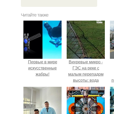
Читайте также
Первые в мире
Вихревые микро -
искусственные
ГЭС на реке с
жабры!
малым перепадом
высоты: вода
п
закручивается в
бетонной камере и
вращает
вертикальную
турбину.