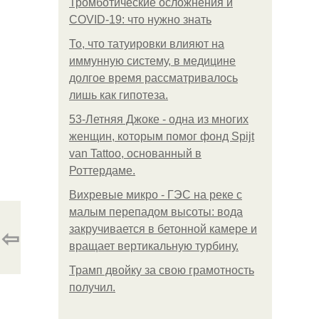
Тромботические осложнения и
COVID-19: что нужно знать
То, что татуировки влияют на
иммунную систему, в медицине
долгое время рассматривалось
лишь как гипотеза.
53-Летняя Джоке - одна из многих
женщин, которым помог фонд Spijt
van Tattoo, основанный в
Роттердаме.
Вихревые микро - ГЭС на реке с
малым перепадом высоты: вода
⇦
закручивается в бетонной камере и
вращает вертикальную турбину.
Трамп двойку за свою грамотность
получил.