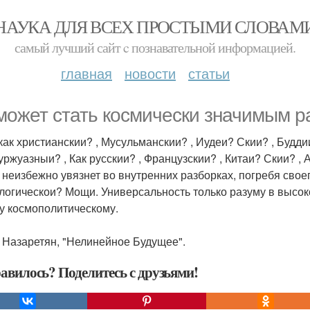
НАУКА ДЛЯ ВСЕХ ПРОСТЫМИ СЛОВАМ
самый лучший сайт c познавательной информацией.
главная
новости
статьи
может стать космически значимым 
как христианскии? , Мусульманскии? , Иудеи? Скии? , Будди
уржуазныи? , Как русскии? , Французскии? , Китаи? Скии? 
 неизбежно увязнет во внутренних разборках, погребя сво
логическои? Мощи. Универсальность только разуму в высок
у космополитическому.
п Назаретян, "Нелинейное Будущее".
авилось? Поделитесь с друзьями!