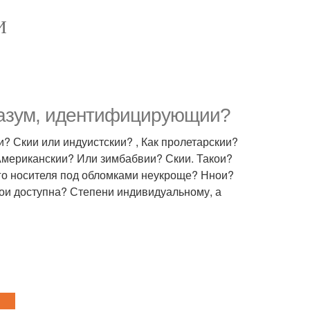
И
разум, идентифицирующии?
и? Скии или индуистскии? , Как пролетарскии?
, Американскии? Или зимбабвии? Скии. Такои?
его носителя под обломками неукроще? Ннои?
ои доступна? Степени индивидуальному, а