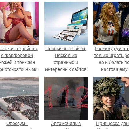
ысокая, стройная,
Необычные сайты.
Голливуд умеет
с фарфоровой
Несколько
только играть р
кожей и тонкими
странных и
но и болеть по
ристократичными
интересных сайтов
настоящему.
чертами, эль
в интернете:
ыглядит так, будто
сошла с полотна
художника.
Опоссум -
Автомобиль в
Принцесса дан