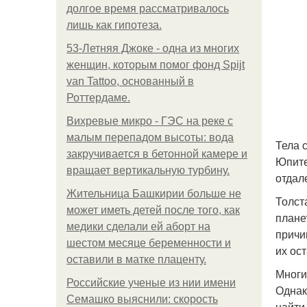
долгое время рассматривалось
лишь как гипотеза.
53-Летняя Джоке - одна из многих
женщин, которым помог фонд Spijt
van Tattoo, основанный в
Роттердаме.
Вихревые микро - ГЭС на реке с
малым перепадом высоты: вода
Тела 
закручивается в бетонной камере и
Юпите
вращает вертикальную турбину.
отдал
Жительница Башкирии больше не
Толст
может иметь детей после того, как
плане
медики сделали ей аборт на
причи
шестом месяце беременности и
их ос
оставили в матке плаценту.
Многи
Российские ученые из нии имени
Однак
Семашко выяснили: скорость
найти