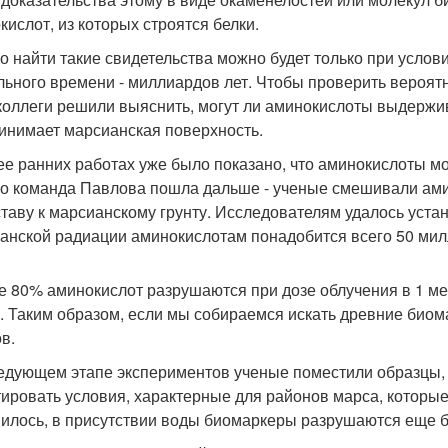
кислот, из которых строятся белки.
о найти такие свидетельства можно будет только при услов
льного времени - миллиардов лет. Чтобы проверить вероятн
 коллеги решили выяснить, могут ли аминокислоты выдержи
инимает марсианская поверхность.
ее ранних работах уже было показано, что аминокислоты мо
о команда Павлова пошла дальше - ученые смешивали ами
ставу к марсианскому грунту. Исследователям удалось устан
анской радиации аминокислотам понадобится всего 50 мил
е 80% аминокислот разрушаются при дозе облучения в 1 мег
. Таким образом, если мы собираемся искать древние биома
в.
едующем этапе экспериментов ученые поместили образцы, 
ировать условия, характерные для районов марса, которы
илось, в присутствии воды биомаркеры разрушаются еще быс