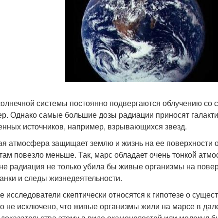
солнечной системы постоянно подвергаются облучению со с
р. Однако самые большие дозы радиации приносят галакти
енных источников, например, взрывающихся звезд.
ая атмосфера защищает землю и жизнь на ее поверхности о
там повезло меньше. Так, марс обладает очень тонкой атмо
не радиация не только убила бы живые организмы на повер
танки и следы жизнедеятельности.
е исследователи скептически относятся к гипотезе о сущес
о не исключено, что живые организмы жили на марсе в да
 доказательства этому в виде окаменелостей или молекул 