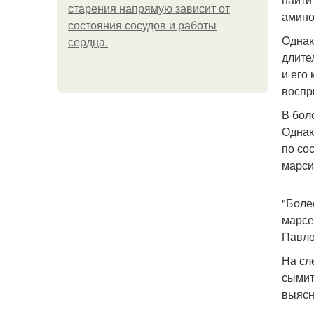
старения напрямую зависит от
амино
состояния сосудов и работы
Однак
сердца.
длите
и его
воспр
В бол
Однак
по со
марси
"Боле
марсе
Павло
На сл
сымит
выясн