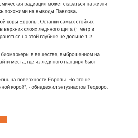
осмическая радиация может сказаться на жизни
ись похожими на выводы Павлова.
ной коры Европы. Останки самых стойких
в верхних слоях ледяного щита (1 метр в
раняться на этой глубине не дольше 1-2
ти биомаркеры в веществе, выброшенном на
йти места, где из ледяного панциря бьют
изнь на поверхности Европы. Но это не
яной корой", - обнадежил энтузиастов Теодоро.