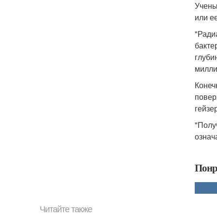
Учены
или е
"Ради
бакте
глуби
милли
Конеч
повер
гейзе
"Полу
означ
Понр
Читайте также