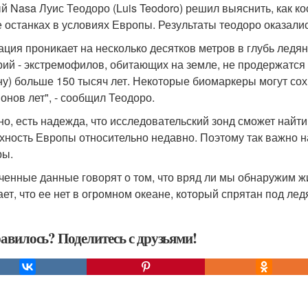
й Nasa Луис Теодоро (Luis Teodoro) решил выяснить, как к
е останках в условиях Европы. Результаты теодоро оказал
ация проникает на несколько десятков метров в глубь ледя
рий - экстремофилов, обитающих на земле, не продержатся 
ну) больше 150 тысяч лет. Некоторые биомаркеры могут сох
онов лет", - сообщил Теодоро.
но, есть надежда, что исследовательский зонд сможет най
хность Европы относительно недавно. Поэтому так важно на
ры.
ченные данные говорят о том, что вряд ли мы обнаружим ж
ает, что ее нет в огромном океане, который спрятан под лед
авилось? Поделитесь с друзьями!