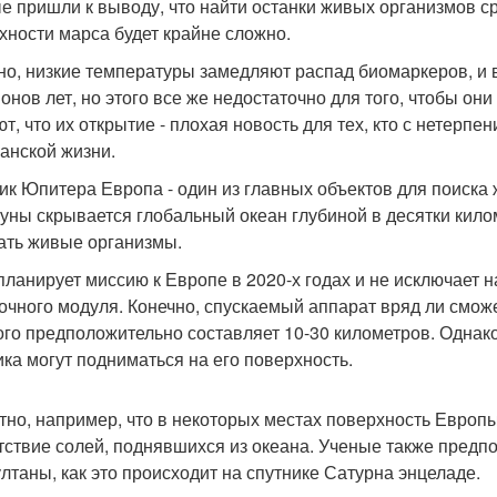
е пришли к выводу, что найти останки живых организмов 
хности марса будет крайне сложно.
но, низкие температуры замедляют распад биомаркеров, и в
онов лет, но этого все же недостаточно для того, чтобы он
ют, что их открытие - плохая новость для тех, кто с нетерп
анской жизни.
ик Юпитера Европа - один из главных объектов для поиска 
луны скрывается глобальный океан глубиной в десятки кило
ать живые организмы.
планирует миссию к Европе в 2020-х годах и не исключает 
очного модуля. Конечно, спускаемый аппарат вряд ли смож
ого предположительно составляет 10-30 километров. Однако
ика могут подниматься на его поверхность.
тно, например, что в некоторых местах поверхность Европы
тствие солей, поднявшихся из океана. Ученые также предпо
ултаны, как это происходит на спутнике Сатурна энцеладе.