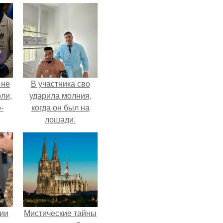
 не
В участника сво
оли,
ударила молния,
-
когда он был на
лошади.
ии
Мистические тайны