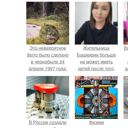
Это невероятное
Жительница
В
фото было сделано
Башкирии больше
в чернобыле 24
не может иметь
апреля 1997 года.
детей после того,
а
как медики сделали
ей аборт на шестом
в
месяце
беременности и
оставили в матке
плаценту.
В России создали
Физики