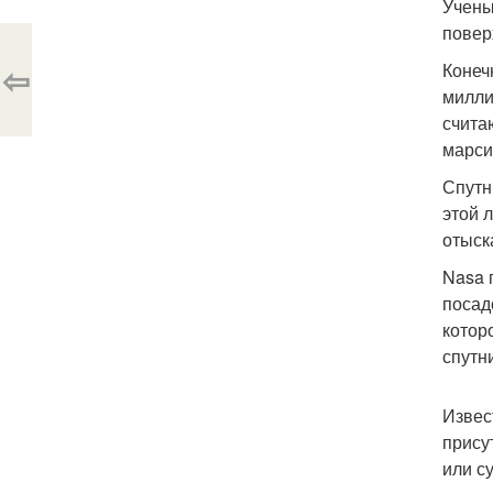
Учены
повер
⇦
Конеч
милли
счита
марси
Спутн
этой 
отыск
Nasa 
посад
котор
спутн
Извес
прису
или с