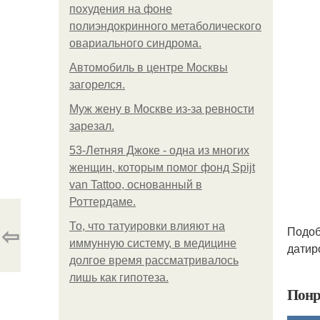
похудения на фоне
полиэндокринного метаболического
овариального синдрома.
Автомобиль в центре Москвы
загорелся.
Mуж жену в Москве из-за ревности
зарезал.
53-Летняя Джоке - одна из многих
женщин, которым помог фонд Spijt
van Tattoo, основанный в
Роттердаме.
⇦
То, что татуировки влияют на
Подоб
иммунную систему, в медицине
датир
долгое время рассматривалось
лишь как гипотеза.
Понр