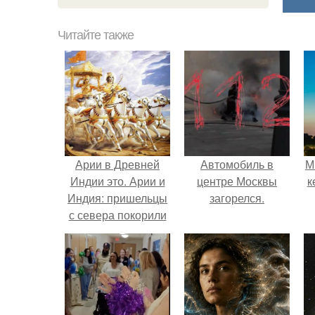
Читайте также
Арии в Древней
Автомобиль в
М
Индии это. Арии и
центре Москвы
к
Индия: пришельцы
загорелся.
с севера покорили
местных
супероружием.