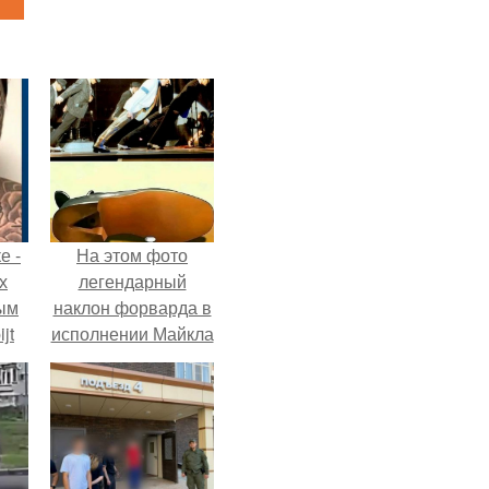
е -
На этом фото
х
легендарный
ым
наклон форварда в
jt
исполнении Майкла
Джексона и его
в
танцоров,
бросающий вызов
возможностям
человеческого тела.