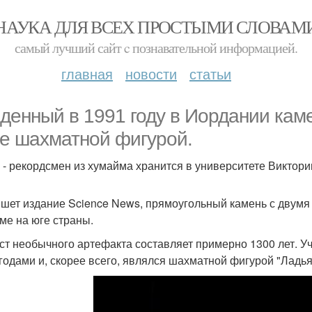
НАУКА ДЛЯ ВСЕХ ПРОСТЫМИ СЛОВАМ
самый лучший сайт c познавательной информацией.
главная
новости
статьи
денный в 1991 году в Иордании кам
е шахматной фигурой.
 - рекордсмен из хумайма хранится в университете Виктори
ишет издание Science News, прямоугольный камень с двум
ме на юге страны.
ст необычного артефакта составляет примерно 1300 лет. Уч
 годами и, скорее всего, являлся шахматной фигурой "Ладья