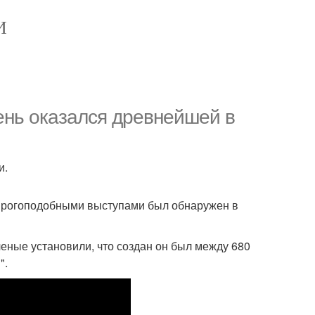
И
ень оказался древнейшей в
и.
я рогоподобными выступами был обнаружен в
еные установили, что создан он был между 680
".