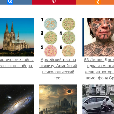
истические тайны
Армейский тест на
53-Летняя Джок
ельнского собора.
психику. Армейский
одна из многи
психологический
женщин, котор
тест.
помог фонд Spi
van Tattoo,
основанный 
Роттердаме.