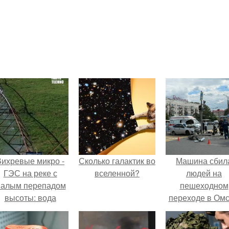
Вихревые микро -
Сколько галактик во
Машина сбил
ГЭС на реке с
вселенной?
людей на
алым перепадом
пешеходном
высоты: вода
переходе в Омс
закручивается в
пострадали 
етонной камере и
человек.