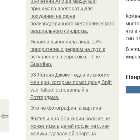
33-Летняя Алиша макдугалл
принимала препараты для
Коман
похудения на фоне
много
полиэндокринного метаболического
что в
овариального синдрома.
сигна
Украина выполнила лишь 15%
В это
приоритетных реформ на пути к
жиров
вступлению в евросоюз, - The
Guardian.
Понр
53-Летняя Джоке - одна из многих
женщин, которым помог фонд Spijt
van Tattoo, основанный в
Роттердаме.
Это не фотография, а картина!
⇦
Жительница Башкирии больше не
может иметь детей после того, как
медики сделали ей аборт на