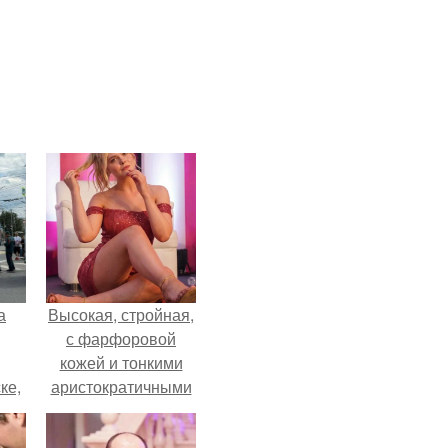
а
Высокая, стройная,
с фарфоровой
кожей и тонкими
ке,
аристократичными
8
чертами, эль
выглядит так, будто