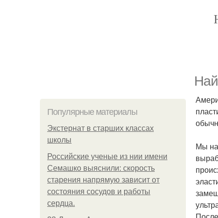
Най
Амери
пласт
Популярные материалы
обычн
Экстернат в старших классах
школы
Мы на
Российские ученые из нии имени
выраб
Семашко выяснили: скорость
проис
старения напрямую зависит от
эласт
состояния сосудов и работы
замещ
сердца.
ультр
После