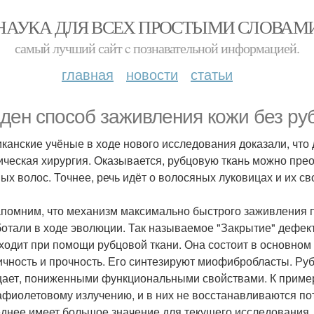
НАУКА ДЛЯ ВСЕХ ПРОСТЫМИ СЛОВАМ
самый лучший сайт c познавательной информацией.
главная
новости
статьи
ден способ заживления кожи без ру
канские учёные в ходе нового исследования доказали, что
ическая хирургия. Оказывается, рубцовую ткань можно пре
ых волос. Точнее, речь идёт о волосяных луковицах и их св
помним, что механизм максимально быстрого заживления
отали в ходе эволюции. Так называемое "Закрытие" дефекто
ходит при помощи рубцовой ткани. Она состоит в основном 
ичность и прочность. Его синтезируют миофибробласты. Руб
ает, пониженными функциональными свойствами. К примеру
афиолетовому излучению, и в них не восстанавливаются п
днее имеет большое значение для текущего исследования.