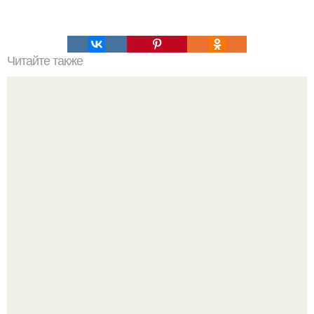
Читайте также
Мифические птицы. В мифологии разных стран большое
место занимают образы птиц.