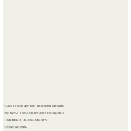
Мистические тайны кельнского собора.
53-Летняя Джоке - одна из многих женщин, которым
помог фонд Spijt van Tattoo, основанный в Роттердаме.
© 2026 Наука для всех простыми словами
Контакты
Пользовательское соглашение
Политика конфидециальности
Обратная связь