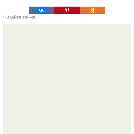
Читайте также
Глаза горы: мистическое явление в тибете.
Голливуд умеет не только играть роли, но и болеть по-