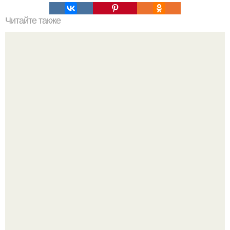
Читайте также
Это невероятное фото было сделано в чернобыле 24
апреля 1997 года.
Я Алина, мне 31 год, люблю домашние вечера, вкусные