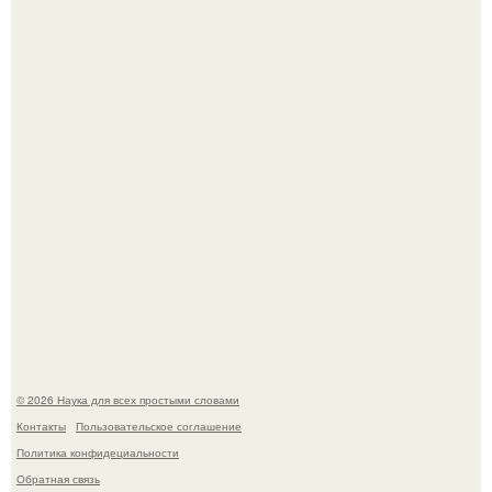
В участника сво ударила молния, когда он был на
лошади.
В Пскове археологи 800-летнее височное кольцо с
Балкан нашли.
© 2026 Наука для всех простыми словами
Контакты
Пользовательское соглашение
Политика конфидециальности
Обратная связь