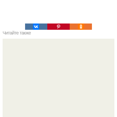
Читайте также
Это невероятное фото было сделано в чернобыле 24
апреля 1997 года.