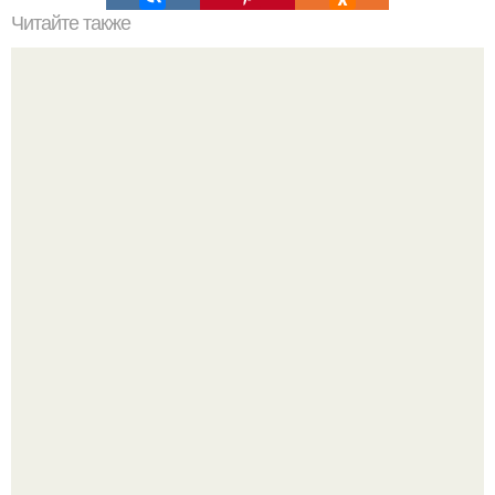
Читайте также
Самым юным американцем, казнённым в 20 веке, был
14-летний чернокожий Джордж стинни.
Опоссум - единственный сумчатый обитатель северной
америки.