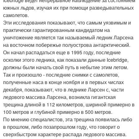
Icebridge ведет непрерывное наблюдение за состоянием
южных льдов, изучая их при помощи разведывательных
самолетов.
Эти исследования показывают, что самым уязвимым и
практически гарантированным кандидатом на
уничтожение является так называемый ледник Ларсена
на восточном побережье полуострова антарктический.
Он начал распадаться еще в 1995 году, последние
осколки этого ледника, как показали данные Icebridge,
должны были начать свой путь в небытие этим летом.
Так и произошло - последние снимки с самолетов,
полученные наса в конце ноября и в первых числах
декабря, показывают, что в леднике Ларсен с, части
ледового массива Ларсена, возникла гигантская
трещина длиной в 112 километров, шириной примерно в
100 метров и глубиной примерно в 500 метров.
По мнению специалистов, эта трещина появилась либо
в прошлом, либо позапрошлом году, что говорит о
сверхбыстром характере распада ледового массива.