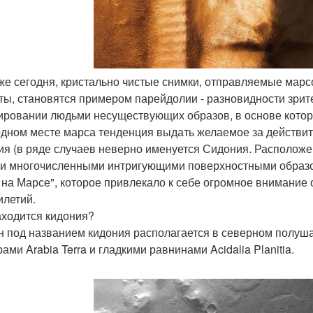
аже сегодня, кристально чистые снимки, отправляемые мар
ты, становятся примером парейдолии - разновидности зри
ровании людьми несуществующих образов, в основе которы
одном месте марса тенденция выдать желаемое за действите
ия (в ряде случаев неверно именуется Сидония. Располож
и многочисленными интригующими поверхностными образо
 на Марсе", которое привлекало к себе огромное внимание
илетий.
аходится кидония?
н под названием кидония располагается в северном полу
ами Arabia Terra и гладкими равнинами Acidalia Planitia.