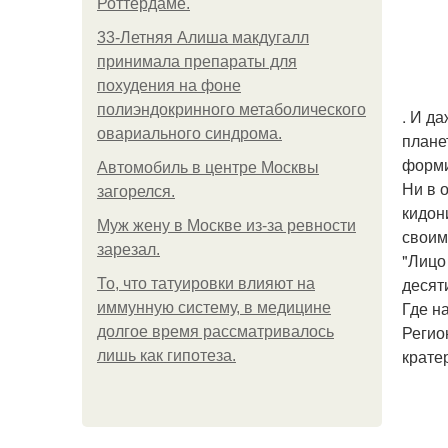
Роттердаме.
33-Летняя Алиша макдугалл
принимала препараты для
похудения на фоне
полиэндокринного метаболического
. И д
овариального синдрома.
плане
форми
Автомобиль в центре Москвы
Ни в 
загорелся.
кидон
Mуж жену в Москве из-за ревности
своим
зарезал.
"Лицо
десят
То, что татуировки влияют на
Где н
иммунную систему, в медицине
Регио
долгое время рассматривалось
кратер
лишь как гипотеза.