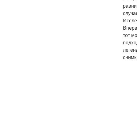
равни
случа
Иссле
Вперв
тот м
подхо
леген
снимк