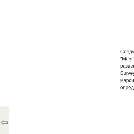
Следу
"Mars
разве
Surve
марси
опред
⇦