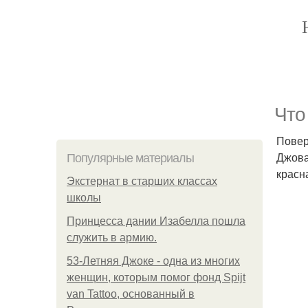
Что
Повер
Джова
Популярные материалы
красн
Экстернат в старших классах
школы
Принцесса дании Изабелла пошла
служить в армию.
53-Летняя Джоке - одна из многих
женщин, которым помог фонд Spijt
van Tattoo, основанный в