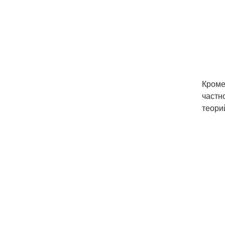
Кроме
частн
теори