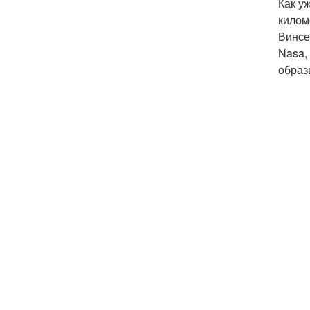
Как у
килом
Винсе
Nasa,
образ