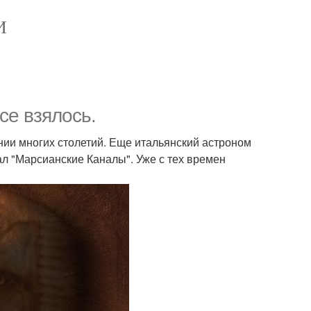
И
се взялось.
ии многих столетий. Еще итальянский астроном
ал "Марсианские Каналы". Уже с тех времен