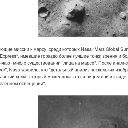
ющие миссии к марсу, среди которых Nasa "Mars Global Surv
 Express", имевшие гораздо более лучшие точки зрения и б
нчают миф о существовании "лица на марсе". После анализ
yor", Nasa заявило, что "детальный анализ нескольких изо
анский холм, который может показаться лицом при взгляде
еленном освещении".