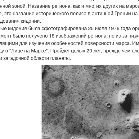
нной зоной. Название региона, как и многих других на марсе
е, это название исторического полиса в античной Греции н
дования кидонии.
ые кидония была сфотографирована 25 июля 1976 года орби
омент было получено 18 изображений региона, но из-за низ
дящими для изучения особенностей поверхности марса. Им
ду о "Лице на Марсе". Пройдет целых 20 лет, прежде чем с
и загадочной области планеты.