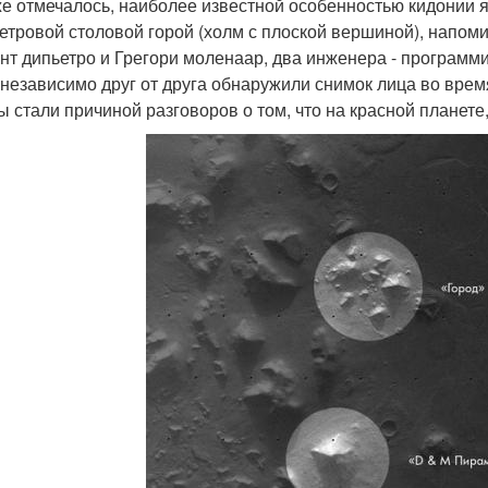
же отмечалось, наиболее известной особенностью кидонии я
етровой столовой горой (холм с плоской вершиной), напом
нт дипьетро и Грегори моленаар, два инженера - программи
 независимо друг от друга обнаружили снимок лица во врем
ы стали причиной разговоров о том, что на красной планет