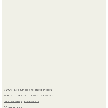
Историки рассказали, какие мифы о древней Греции нам
навязало кино.
Медь используют для хранения воды уже многие
тысячелетия.
© 2026 Наука для всех простыми словами
Контакты
Пользовательское соглашение
Политика конфидециальности
Обратная связь