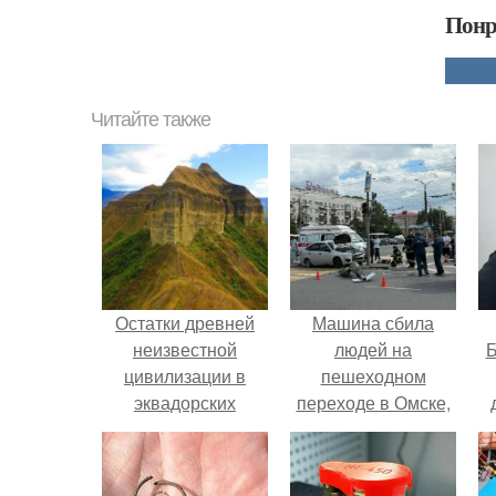
Понр
Читайте также
Остатки древней
Машина сбила
неизвестной
людей на
Б
цивилизации в
пешеходном
эквадорских
переходе в Омске,
джунглях.
пострадали 8
к
человек.
е