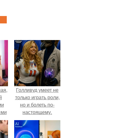
ая,
Голливуд умеет не
й
только играть роли,
ми
но и болеть по-
ыми
настоящему.
удто
на