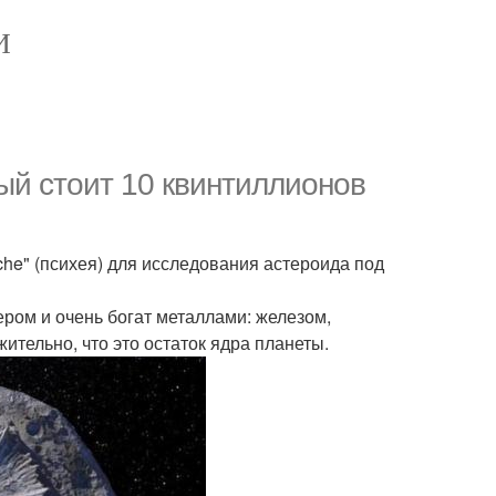
И
рый стоит 10 квинтиллионов
che" (психея) для исследования астероида под
ром и очень богат металлами: железом,
ительно, что это остаток ядра планеты.