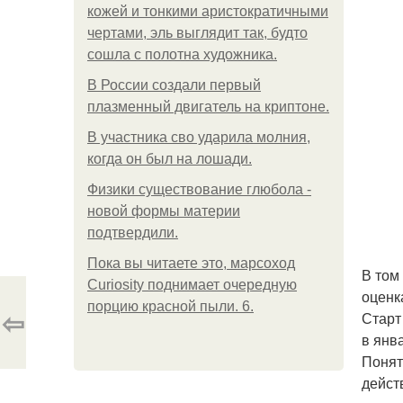
кожей и тонкими аристократичными
чертами, эль выглядит так, будто
сошла с полотна художника.
В России создали первый
плазменный двигатель на криптоне.
В участника сво ударила молния,
когда он был на лошади.
Физики существование глюбола -
новой формы материи
подтвердили.
Пока вы читаете это, марсоход
В том
Curiosity поднимает очередную
оценк
порцию красной пыли. 6.
⇦
Старт
в янв
Понят
дейст