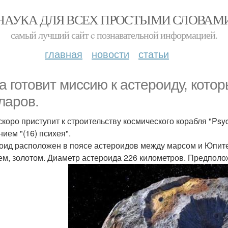
НАУКА ДЛЯ ВСЕХ ПРОСТЫМИ СЛОВАМ
самый лучший сайт c познавательной информацией.
главная
новости
статьи
a готовит миссию к астероиду, кото
ларов.
скоро приступит к строительству космического корабля "Psy
нием "(16) психея".
оид расположен в поясе астероидов между марсом и Юпите
ем, золотом. Диаметр астероида 226 километров. Предполож