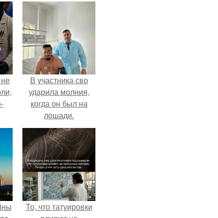
 не
В участника сво
оли,
ударила молния,
-
когда он был на
лошади.
йны
То, что татуировки