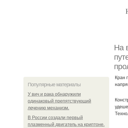
На 
пут
про
Кран 
напря
Популярные материалы
У вич и рака обнаружили
Конст
одинаковый препятствующий
удеше
лечению механизм.
Техно
В России создали первый
плазменный двигатель на криптоне.