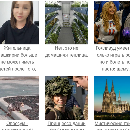
Жительница
Нет, это не
Голливуд умеет
ашкирии больше
домашняя теплица.
только играть р
не может иметь
но и болеть по
детей после того,
настоящему.
ак медики сделали
й аборт на шестом
месяце
беременности и
оставили в матке
плаценту.
Опоссум -
Принцесса дании
Мистические та