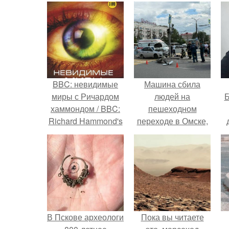
BBC: невидимые
Машина сбила
миры с Ричардом
людей на
Б
хаммондом / BBC:
пешеходном
Richard Hammond's
переходе в Омске,
Invisible Worlds
пострадали 8
к
(2010.
человек.
е
В Пскове археологи
Пока вы читаете