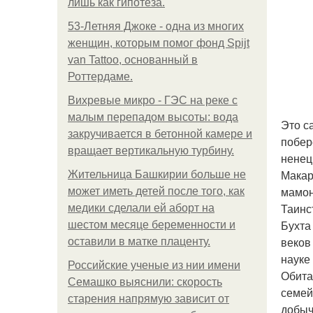
лишь как гипотеза.
53-Летняя Джоке - одна из многих
женщин, которым помог фонд Spijt
van Tattoo, основанный в
Роттердаме.
Вихревые микро - ГЭС на реке с
малым перепадом высоты: вода
Это с
закручивается в бетонной камере и
побер
вращает вертикальную турбину.
ненец
Макар
Жительница Башкирии больше не
мамон
может иметь детей после того, как
Таинс
медики сделали ей аборт на
Бухта
шестом месяце беременности и
веков
оставили в матке плаценту.
науке
Российские ученые из нии имени
Обита
Семашко выяснили: скорость
семей
старения напрямую зависит от
добыч