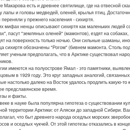
те Макарова есть и древнее святилище, где на отвесной ска
у лапы и головы медведей, оленей, крылья птиц. Достаточн
 переняли у прежнего населения - сихиртя.
их мифах ненцы описывают сихиртя как маленьких людей со
ах", пасут "земляных оленей" (мамонтов), ездят на собаках
ят на поверхность только ночью. Они сильные шаманы, ино
а сихиртя обозначены "Рогом" (бивнем мамонта. Столь п
ляет ученым предполагать, что в Арктике существовал нар
ников.
гии имеются на полуострове Ямал - это памятники, выявл
цовым в 1929 году. Это круг западных аналогий, связанны
ые настолько далеко на Восток удалось продлить какую-то к
ее предславянское время.
езы и факты.
 веке в науке была популярна гипотеза о существовании ку
ной территории Арктики: от Аляски до западной Сибири. В
олагал, что быт древнего народа оседлых морских зверобое
осов и оседлых чукчей. От этой гипотезы отказались в кон