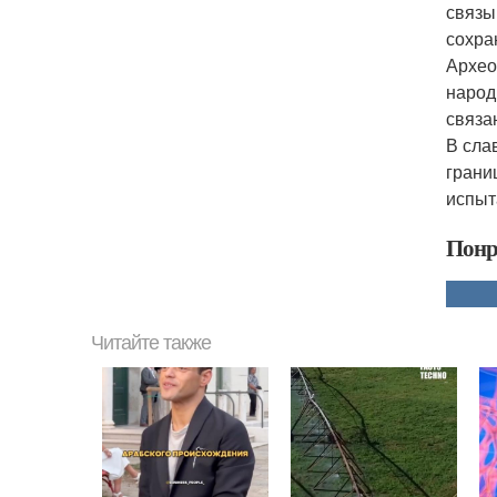
связы
сохра
Архео
народ
связа
В сла
грани
испыт
Понр
Читайте также