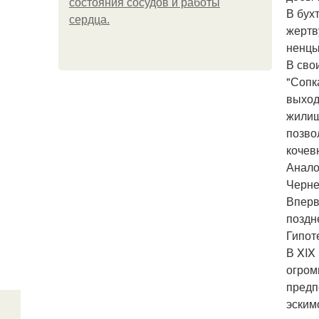
состояния сосудов и работы
В бух
сердца.
жертв
ненцы
В сво
"Сопк
выход
жилищ
позво
кочев
Анало
Черне
Вперв
поздн
Гипот
В XIX
огром
предп
эским