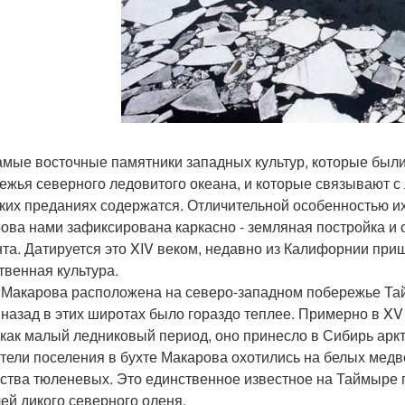
амые восточные памятники западных культур, которые были
ежья северного ледовитого океана, и которые связывают с
ких преданиях содержатся. Отличительной особенностью их 
ова нами зафиксирована каркасно - земляная постройка и о
та. Датируется это XIV веком, недавно из Калифорнии при
твенная культура.
 Макарова расположена на северо-западном побережье Тай
 назад в этих широтах было гораздо теплее. Примерно в XV 
 как малый ледниковый период, оно принесло в Сибирь аркт
тели поселения в бухте Макарова охотились на белых медв
ства тюленевых. Это единственное известное на Таймыре 
ей дикого северного оленя.