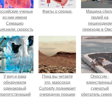
оссийские ученые
Факты о сердце.
Машина сбил
из нии имени
людей на
Семашко
пешеходном
ыяснили: скорость
переходе в Омс
тарения напрямую
пострадали 
зависит от
человек.
остояния сосудов
и работы сердца.
У вич и рака
Пока вы читаете
Опоссум -
обнаружили
это, марсоход
единственны
одинаковый
Curiosity поднимает
сумчатый
препятствующий
очередную порцию
обитатель севе
ечению механизм.
красной пыли. 6.
америки.