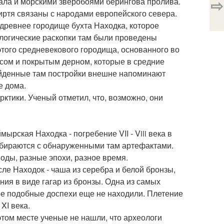
⇨
ала и морскими зверобоями берингова пролива.
иртя связаны с народами европейского севера.
древнее городище бухта Находка, которое
ологические раскопки там были проведены
 этого средневекового городища, основанного во
асом и покрытым дерном, которые в средние
айденные там постройки внешне напоминают
е дома.
ктики. Ученый отметил, что, возможно, они
рская Находка - погребение VII - Viii века в
азбираются с обнаруженными там артефактами.
оды, разные эпохи, разное время.
ле Находок - чаша из серебра и белой бронзы,
ния в виде гагар из бронзы. Одна из самых
ере подобные доспехи еще не находили. Плетение
XI века.
этом месте ученые не нашли, что археологи