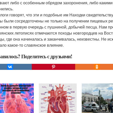
вают либо с особенным обрядом захоронения, либо какими-т
нились.
логи говорят, что эти и подобные им Находки свидетельству
ы были сосредоточены не только на получении пищевых рес
нном в первую очередь с пушниной, добычей песца. Нам пре
вянских летописях отмечаются походы новгородцев на Вост
цы, где она начиналась и заканчивалась, неизвестны. Не ис
ало какое-то славянское влияние.
авилось? Поделитесь с друзьями!