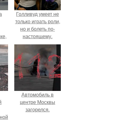
а
Голливуд умеет не
только играть роли,
но и болеть по-
ке,
настоящему.
8
Автомобиль в
й
центре Москвы
загорелся.
рной