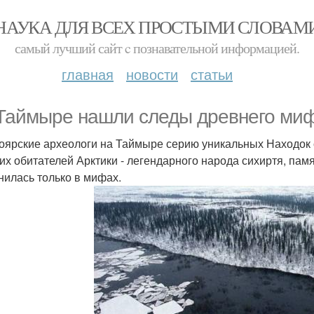
НАУКА ДЛЯ ВСЕХ ПРОСТЫМИ СЛОВАМ
самый лучший сайт c познавательной информацией.
главная
новости
статьи
Таймыре нашли следы древнего миф
оярские археологи на Таймыре серию уникальных Находок с
их обитателей Арктики - легендарного народа сихиртя, па
нилась только в мифах.