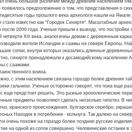
ал очень большое различие между древним населением Ям
 появилось предположение о том, что представления о сих
тидесятые годы прошлого века археологи нашли на Ямале 
е стало известно как "Городок Сихиртя". Масштабные архе
о после 2000 года. Ученые пришли к выводу, что постройки
й четверти Xiii века, аналогичны домам с деревянным карк
возводили жители Исландии и саамы на севере Европы. Н
ьшие сопки, внутри которых оказались длинные деревянны
тно, сихиртя принадлежали к досамодийскому населению Ар
ны с саамами.
таинственного воина.
жно, с этим населением связана гораздо более древняя таймы
 реки гальчихи. Ученые осторожно говорят, что пока еще р
с еще предстоит решить. Это разные хронологические пери
нные предметы позволяют сделать несколько гипотез. В чис
тно, иранского происхождения, булгарское серебро, украше
есных Находок в погребении - кольчуга. Так далеко на сев
уги очень похоже на гораздо более поздние русские изделия 
тие на одной из сопок совершено. Человеческие останки в 