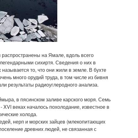
 распространены на Ямале, вдоль всего
 легендарными сихиртя. Сведения о них в
называется то, что они жили в земле. В бухте
чень много орудий труда, в том числе из бивня
шли результаты радиоуглеродного анализа.
мыра, в пясинском заливе карского моря. Семь
- XVI веках началось похолодание, известное в
ические холода.
едей, нерп и морских зайцев (млекопитающих
поселение древних людей, не связанная с