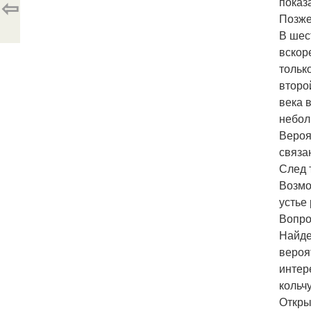
⇦
показ
Позже
В шес
вскор
тольк
второ
века 
небол
Вероя
связа
След 
Возмо
устье
Вопро
Найде
вероя
интер
кольч
Откры