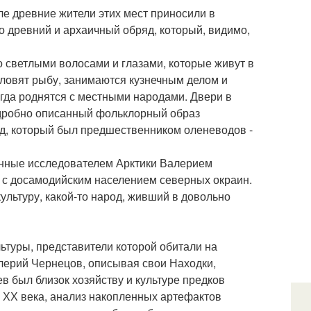
ле древние жители этих мест приносили в
о древний и архаичный обряд, который, видимо,
 светлыми волосами и глазами, которые живут в
, ловят рыбу, занимаются кузнечным делом и
гда роднятся с местными народами. Двери в
одробно описанный фольклорный образ
од, который был предшественником оленеводов -
енные исследователем Арктики Валерием
х с досамодийским населением северных окраин.
ультуру, какой-то народ, живший в довольно
льтуры, представители которой обитали на
алерий Чернецов, описывая свои Находки,
в был близок хозяйству и культуре предков
це ХХ века, анализ накопленных артефактов