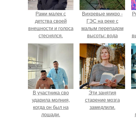
Рами малек с
Вихревые микро -
Р
детства своей
ГЭС на реке с
внешности и голоса
малым перепадом
стеснялся.
высоты: вода
в
закручивается в
с
бетонной камере и
вращает
с
вертикальную
турбину.
В участника сво
Эти занятия
ударила молния,
старение мозга
когда он был на
замедлили.
лошади.
л