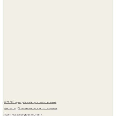
Пока зрители восхищались эффектной картинкой,
создатели фильма фактически построили одну из самых
точных визуальных моделей чёрной дыры.
Шкoльницa легла в больницу с кишечной инфекцией, а
выписалась с вич и гепатитом с.
© 2026 Наука для всех простыми словами
Контакты
Пользовательское соглашение
Политика конфидециальности