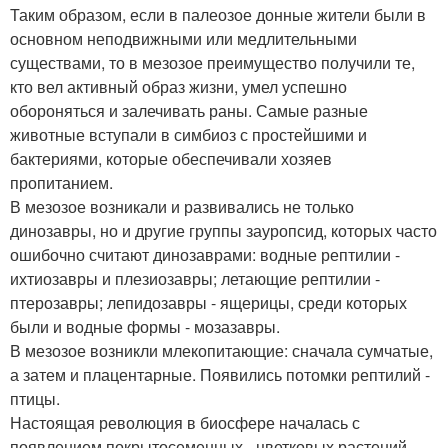
Таким образом, если в палеозое донные жители были в
основном неподвижными или медлительными
существами, то в мезозое преимущество получили те,
кто вел активный образ жизни, умел успешно
обороняться и залечивать раны. Самые разные
животные вступали в симбиоз с простейшими и
бактериями, которые обеспечивали хозяев
пропитанием.
В мезозое возникали и развивались не только
динозавры, но и другие группы зауропсид, которых часто
ошибочно считают динозаврами: водные рептилии -
ихтиозавры и плезиозавры; летающие рептилии -
птерозавры; лепидозавры - ящерицы, среди которых
были и водные формы - мозазавры.
В мезозое возникли млекопитающие: сначала сумчатые,
а затем и плацентарные. Появились потомки рептилий -
птицы.
Настоящая революция в биосфере началась с
появлением покрытосеменных - цветковых растений.