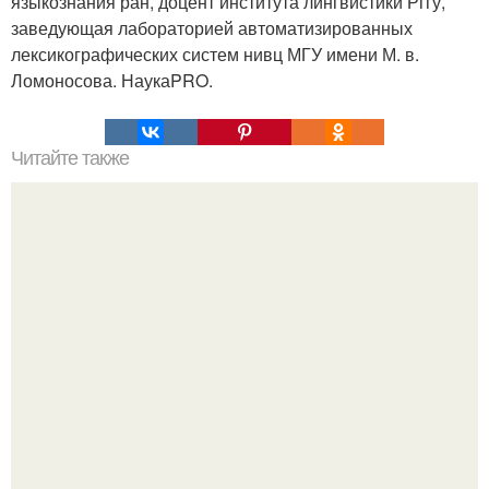
языкознания ран, доцент института лингвистики Рггу,
заведующая лабораторией автоматизированных
лексикографических систем нивц МГУ имени М. в.
Ломоносова. НаукаPRO.
Читайте также
Одним из самых загадочных явлений во вселенной уже
полсотни лет остаются черные дыры.