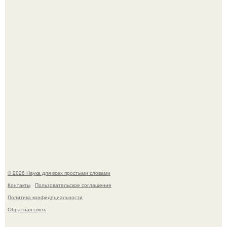
Автомобиль в центре Москвы загорелся.
В сеть просочились свежие кадры со съёмок
киноадаптации "Рапунцель", и всё внимание
моментально оказалось приковано к Тиган крофт.
© 2026 Наука для всех простыми словами
Контакты
Пользовательское соглашение
Политика конфидециальности
Обратная связь