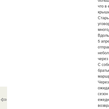
больш
что в
крыши
Стары
угово
много
Вдоль
5 апр
отпра
небол
через
С соб
брать
маршр
Через
ожида
сезон
⇦
ежедн
возвр