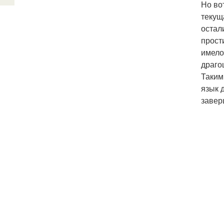
Но во
текущ
остал
прост
имело
драго
Таким
язык 
завер