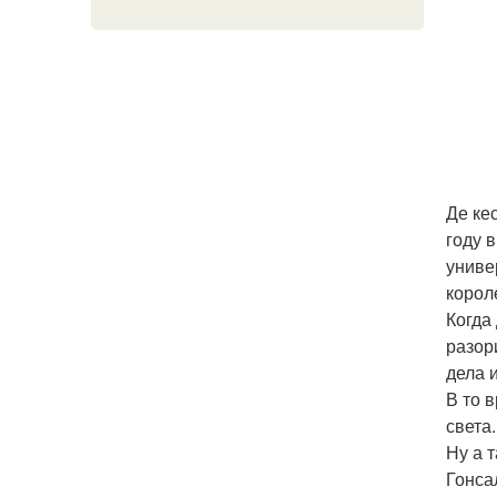
Де ке
году 
униве
корол
Когда
разор
дела 
В то 
света
Ну а 
Гонса