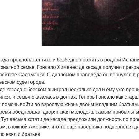
сада предполагал тихо и безбедно прожить в родной Испани
в знатной семье, Гонсало Хименес де кесада получил прекр
рситете Саламанки. С дипломом правоведа он вернулся в р
евском суде города.
 де кесада с блеском выиграл несколько дел и ему уже про
ился, и семья оказалась в долгах. Теперь Гонсало как ста
и помочь войти во взрослую жизнь двоим младшим братьям.
время обедневшая дворянская молодежь самым прибыльным
. Тут весьма кстати де кесаде предложили должность по пр
там, в южной Америке, что-то еще наверняка подвернется д
ло взял и братьев.