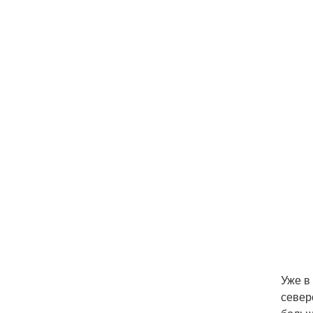
Уже в
север