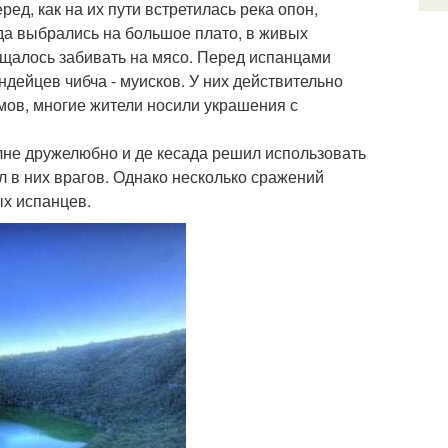
ед, как на их пути встретилась река опон,
гда выбрались на большое плато, в живых
ещалось забивать на мясо. Перед испанцами
ндейцев чибча - муисков. У них действительно
мов, многие жители носили украшения с
лне дружелюбно и де кесада решил использовать
л в них врагов. Однако несколько сражений
х испанцев.