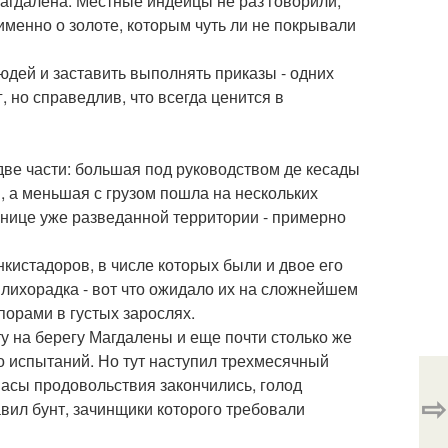
Магдалена. Местные индейцы не раз говорили,
именно о золоте, которым чуть ли не покрывали
юдей и заставить выполнять приказы - одних
, но справедлив, что всегда ценится в
 две части: большая под руководством де кесады
, а меньшая с грузом пошла на нескольких
анице уже разведанной территории - примерно
нкистадоров, в числе которых были и двое его
 лихорадка - вот что ожидало их на сложнейшем
порами в густых зарослях.
у на берегу Магдалены и еще почти столько же
о испытаний. Но тут наступил трехмесячный
асы продовольствия закончились, голод
⇨
авил бунт, зачинщики которого требовали