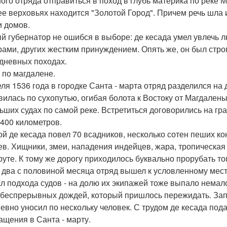
ого отряда отправиться в поход в глубь материка по реке 
 ее верховьях находится "Золотой Город". Причем речь шла 
 домов.
й губернатор не ошибся в выборе: де кесада умел увлечь л
рами, других жестким принуждением. Опять же, он был строг
дневных походах.
 по магдалене.
еля 1536 года в городке Санта - марта отряд разделился на
вилась по сухопутью, огибая болота к Востоку от Магдалены
ьших судах по самой реке. Встретиться договорились на гр
 400 километров.
ой де кесада повел 70 всадников, несколько сотен пеших ко
ев. Хищники, змеи, нападения индейцев, жара, тропическая
уте. К тому же дорогу приходилось буквально прорубать то
 два с половиной месяца отряд вышел к условленному мест
л подхода судов - на долю их экипажей тоже выпало немал
 беспрерывных дождей, который пришлось пережидать. Зап
евно уносил по нескольку человек. С трудом де кесада под
ащения в Санта - марту.