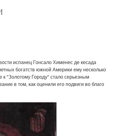
И
ливости испанец Гонсало Хименес де кесада
сметных богатств южной Америки ему несколько
е к "Золотому Городу" стало серьезным
ание в том, как оценили его подвиги во благо