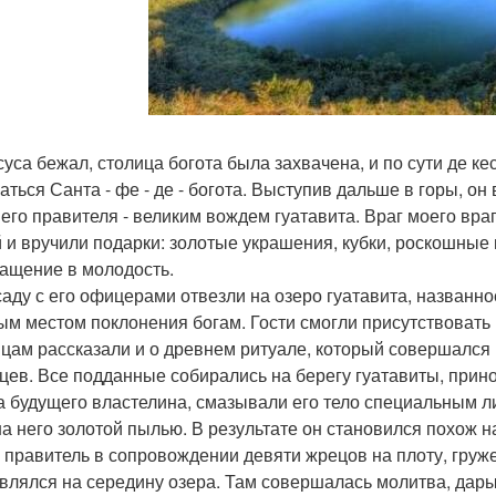
суса бежал, столица богота была захвачена, и по сути де к
аться Санта - фе - де - богота. Выступив дальше в горы, он
его правителя - великим вождем гуатавита. Враг моего враг
й и вручили подарки: золотые украшения, кубки, роскошные
ащение в молодость.
саду с его офицерами отвезли на озеро гуатавита, названн
ым местом поклонения богам. Гости смогли присутствовать
цам рассказали и о древнем ритуале, который совершался 
цев. Все подданные собирались на берегу гуатавиты, прин
а будущего властелина, смазывали его тело специальным л
на него золотой пылью. В результате он становился похож н
 правитель в сопровождении девяти жрецов на плоту, гру
влялся на середину озера. Там совершалась молитва, дары