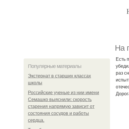
На 
Есть 
убеди
Популярные материалы
раз с
Экстернат в старших классах
испыт
школы
отече
Российские ученые из нии имени
Дорог
Семашко выяснили: скорость
старения напрямую зависит от
состояния сосудов и работы
сердца.