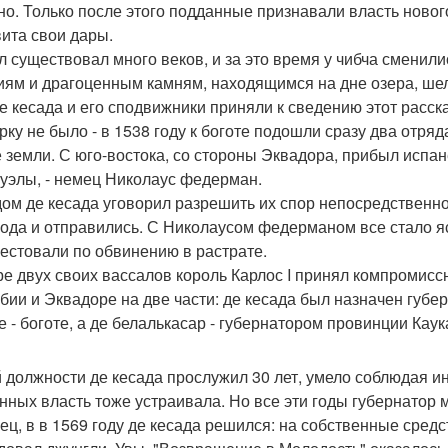
но. Только после этого подданные признавали власть новог
вита свои дары.
л существовал много веков, и за это время у чибча сменили
иям и драгоценным камням, находящимся на дне озера, шел
е кесада и его сподвижники приняли к сведению этот рассказ
рку не было - в 1538 году к боготе подошли сразу два отря
 земли. С юго-востока, со стороны Эквадора, прибыл испане
уэлы, - немец Николаус федерман.
дом де кесада уговорил разрешить их спор непосредственно
года и отправились. С Николаусом федерманом все стало яс
рестовали по обвинению в растрате.
ре двух своих вассалов король Карлос I принял компромис
бии и Эквадоре на две части: де кесада был назначен губе
де - боготе, а де белалькасар - губернатором провинции Каук
й должности де кесада прослужил 30 лет, умело соблюдая ин
нных власть тоже устраивала. Но все эти годы губернатор м
ец, в в 1569 году де кесада решился: на собственные сред