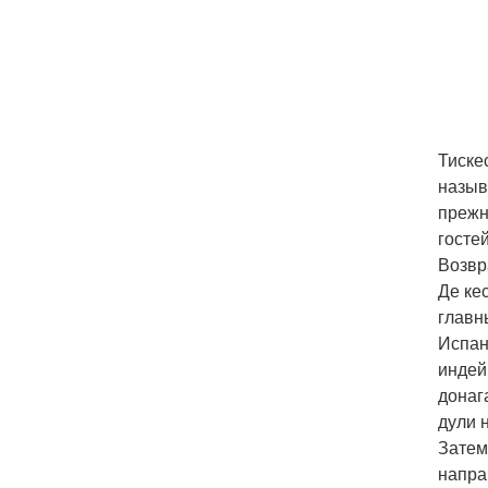
Тиске
назыв
прежн
госте
Возвр
Де ке
главн
Испан
индей
донаг
дули 
Затем
напра