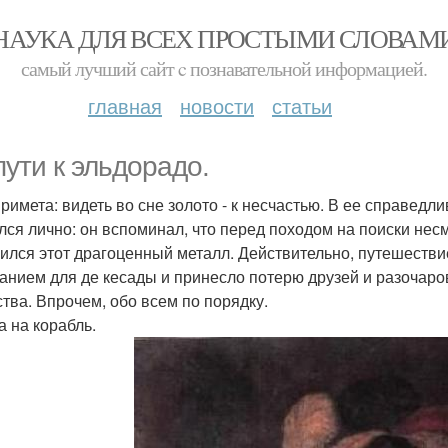
НАУКА ДЛЯ ВСЕХ ПРОСТЫМИ СЛОВАМ
самый лучший сайт c познавательной информацией.
главная
новости
статьи
пути к эльдорадо.
примета: видеть во сне золото - к несчастью. В ее справед
лся лично: он вспоминал, что перед походом на поиски не
нился этот драгоценный металл. Действительно, путешестви
анием для де кесады и принесло потерю друзей и разочаров
ства. Впрочем, обо всем по порядку.
а на корабль.