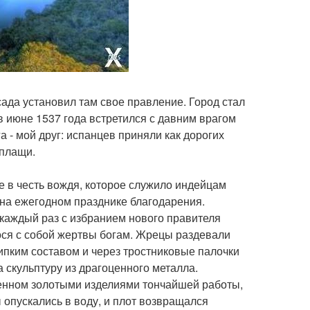
есада установил там свое правление. Город стал
 в июне 1537 года встретился с давним врагом
а - мой друг: испанцев приняли как дорогих
 плащи.
ое в честь вождя, которое служило индейцам
 на ежегодном празднике благодарения.
каждый раз с избранием нового правителя
ося с собой жертвы богам. Жрецы раздевали
ипким составом и через тростниковые палочки
а скульптуру из драгоценного металла.
женном золотыми изделиями тончайшей работы,
 опускались в воду, и плот возвращался