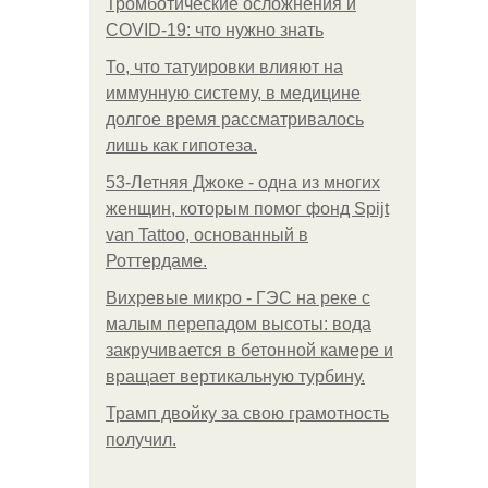
Тромботические осложнения и
COVID-19: что нужно знать
То, что татуировки влияют на
иммунную систему, в медицине
долгое время рассматривалось
лишь как гипотеза.
53-Летняя Джоке - одна из многих
женщин, которым помог фонд Spijt
van Tattoo, основанный в
Роттердаме.
Вихревые микро - ГЭС на реке с
малым перепадом высоты: вода
закручивается в бетонной камере и
вращает вертикальную турбину.
Трамп двойку за свою грамотность
получил.