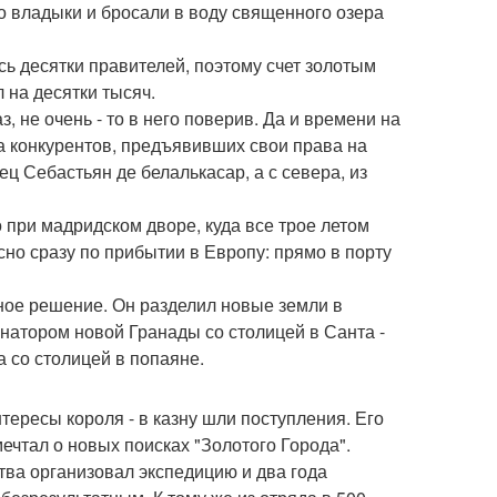
о владыки и бросали в воду священного озера
сь десятки правителей, поэтому счет золотым
 на десятки тысяч.
, не очень - то в него поверив. Да и времени на
да конкурентов, предъявивших свои права на
ц Себастьян де белалькасар, а с севера, из
 при мадридском дворе, куда все трое летом
но сразу по прибытии в Европу: прямо в порту
сное решение. Он разделил новые земли в
рнатором новой Гранады со столицей в Санта -
а со столицей в попаяне.
тересы короля - в казну шли поступления. Его
ечтал о новых поисках "Золотого Города".
ства организовал экспедицию и два года