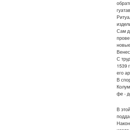
обрат
гуата
Ритуа
издел
Сам д
прове
новые
Венес
С тру
1539 
его а
В спо
Колум
фе - 
В это
подда
Након