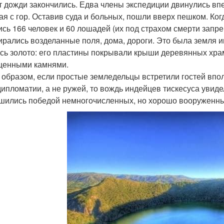
т дожди закончились. Едва члены экспедиции двинулись впер
ая с гор. Оставив суда и больных, пошли вверх пешком. Ко
ись 166 человек и 60 лошадей (их под страхом смерти запр
ирались возделанные поля, дома, дороги. Это была земля и
сь золото: его пластины покрывали крыши деревянных хра
ценными камнями.
 образом, если простые земледельцы встретили гостей впо
дипломатии, а не ружей, то вождь индейцев тискесуса увиде
шились победой немногочисленных, но хорошо вооруженны