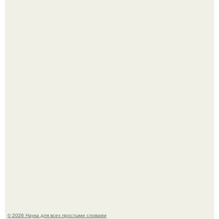
Автомобиль в центре Москвы загорелся.
Mуж жену в Москве из-за ревности зарезал.
© 2026 Наука для всех простыми словами