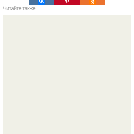
Читайте также
Мифические птицы. В мифологии разных стран большое
место занимают образы птиц.
Язык дятла - необычный природный механизм.