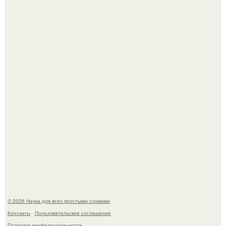
Высокая, стройная, с фарфоровой кожей и тонкими
аристократичными чертами, эль выглядит так, будто
сошла с полотна художника.
В участника сво ударила молния, когда он был на
лошади.
© 2026 Наука для всех простыми словами
Контакты
Пользовательское соглашение
Политика конфидециальности