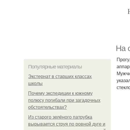
На 
Прогу
аппар
Популярные материалы
Мужчи
Экстернат в старших классах
указа
школы
стекл
Почему экспедиции к южному
полюсу погибали при загадочных
обстоятельствах?
Из старого зелёного патрубка
вырывается струя по ровной дуге и