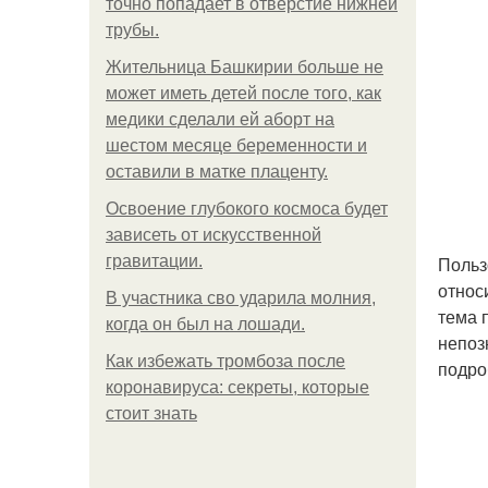
точно попадает в отверстие нижней
трубы.
Жительница Башкирии больше не
может иметь детей после того, как
медики сделали ей аборт на
шестом месяце беременности и
оставили в матке плаценту.
Освоение глубокого космоса будет
зависеть от искусственной
гравитации.
Польз
относ
В участника сво ударила молния,
тема 
когда он был на лошади.
непоз
Как избежать тромбоза после
подро
коронавируса: секреты, которые
стоит знать