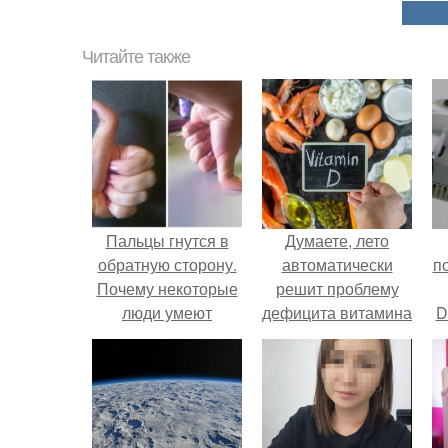
Читайте также
Пальцы гнутся в
Думаете, лето
обратную сторону.
автоматически
п
Почему некоторые
решит проблему
люди умеют
дефицита витамина
D
выгибать палец в
D?
к
обратную сторону?