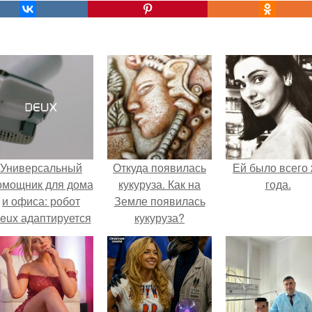
Универсальный
Откуда появилась
Ей было всего 
омощник для дома
кукуруза. Как на
года.
и офиса: робот
Земле появилась
eux адаптируется
кукуруза?
 разным задачам.