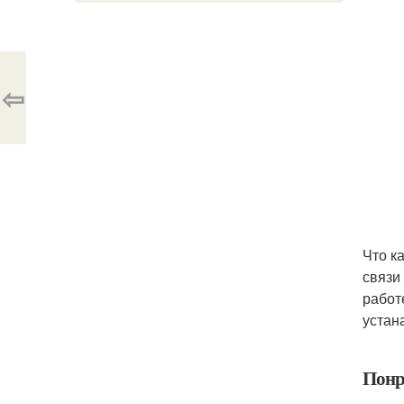
⇦
Что к
связи
работ
устан
Понр